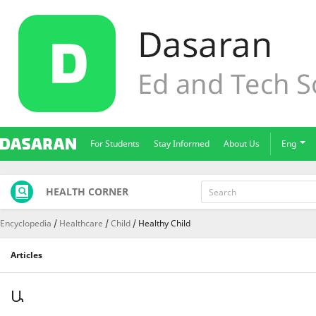
For Students
Stay Informed
About Us
Eng
HEALTH CORNER
Encyclopedia
Healthcare
Child
Healthy Child
Articles
Ա