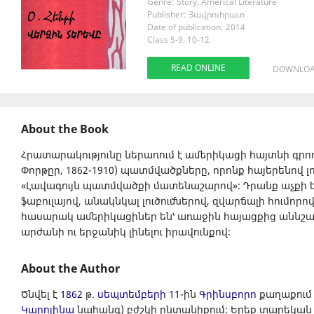
Genre: Story, Americal Literature
Publisher: Յավրուհրատ
Date of publication: 2014
Class 5-9, 10-12
READ ONLINE
DOWNLO
About the Book
Հրատարակությունը ներառում է ամերիկացի հայտնի գրող 
Փորթըր, 1862-1910) պատմվածքները, որոնք հայերենով լ
«Լավագույն պատմվածքի մատենաշարով»։ Դրանք աչքի 
ֆաբուլայով, անակնկալ լուծումներով, զվարճալի հումոր
հասարակ ամերիկացիներ են՝ առաջին հայացքից աննշան
արժանի ու երջանիկ լինելու իրավունքով։
About the Author
Ծնվել է
1862
թ.
սեպտեմբերի 11
-ին
Գրինսբորո
քաղաքում 
Կարոլինա
նահանգ) բժշկի ընտանիքում։ Երեք տարեկան հ