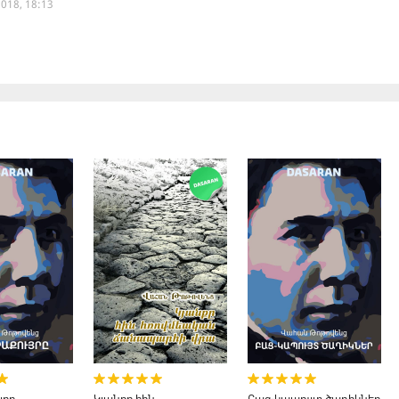
018, 18:13
յրը
Կյանքը հին
Բաց-կապույտ ծաղիկներ