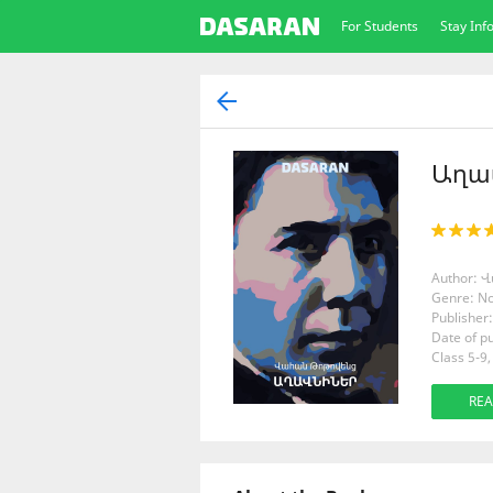
For Students
Stay In
Աղա
Author:
Genre: No
Publishe
Date of pu
Class 5-9,
REA