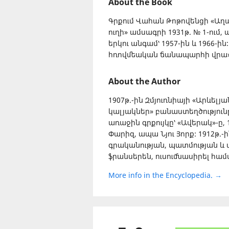
About the Book
Գրքում Վահան Թոթովենցի «Աղավ
ուղի» ամսագրի 1931թ. № 1-ում
երկու անգամ՝ 1957-ին և 1966-
հռովմեական ճանապարհի վրա» 
About the Author
1907թ.-ին Զմյուռնիայի «Արևելյա
կալյակներ» բանաստեղծությունը
առաջին գրքույկը՝ «Ավերակ»-ը, 1
Փարիզ, ապա Նյու Յորք: 1912թ.
գրականության, պատմության և փ
ֆրանսերեն, ուսումնասիրել հա
More info in the Encyclopedia. →