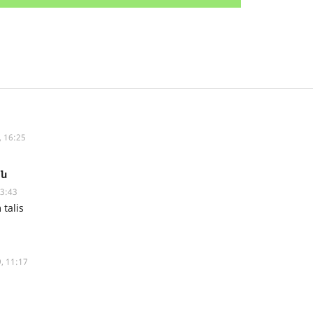
, 16:25
ն
23:43
 talis
, 11:17