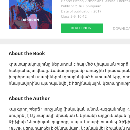
Genre: Fiction, Armenian Classical Literat
Publisher: Յավրուհրատ
Date of publication: 2017
Class 5-9, 10-12
READ ONLINE
DOWNLO
About the Book
Հրատարակությունը ներառում է հայ մեծ վիպասան Պերճ
հանրահայտ վեպը։ Համադրությամբ առաջին հրատարակո
խորհրդային տարիներին գրաքննված հատվածները, որո
հնարավորինս պահպանվել է հեղինակային կետադրությո
About the Author
Հայ գրող Պերճ Պռոշյանը (իսկական անուն-ազգանունը՝ 
սովորել է Աշտարակի ծխական և Երևանի արքունական դպ
Թիֆլիսի Ներսիսյան դպրոցը, ապա 1 տարի ուսանել Թիֆլ
1857թ. վերադարձել է ծննդավայր, նշանակվել ծխական դ