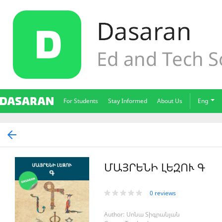
For Students
Stay Informed
About Us
Eng
ՄԱՅՐԵՆԻ ԼԵԶՈՒ Գ
0 reviews
Author: Սոնա Տիգրանյան