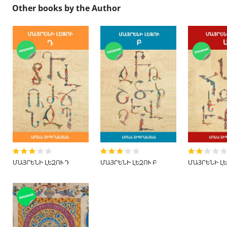
Other books by the Author
ՄԱՅՐԵՆԻ ԼԵԶՈՒ Դ
ՄԱՅՐԵՆԻ ԼԵԶՈՒ Բ
ՄԱՅՐԵՆԻ ԼԵ