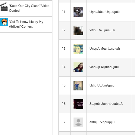
"Keep Our City Clean" Video-
Contest
11
Արիաննա Ադամյան
"Get To Know Me by My
Abilities" Contest
12
Վեռա Գալստյան
13
Սուրեն Թադևոսյան
14
Գոհար Ավետիսյան
15
Ալիկ Մանուկյան
16
Տարոն Սարուխանյան
17
Ֆենյա Վիրաբյան