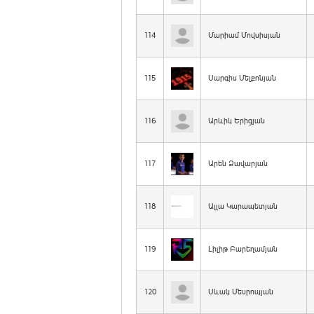
114
Մարիամ Մովսիսյան
115
Սարգիս Մելքոնյան
116
Արևիկ Երիցյան
117
Արեն Ձավարյան
118
Ալլա Կարապետյան
119
Լիլիթ Բարեղամյան
120
Սևակ Մեսրոպյան