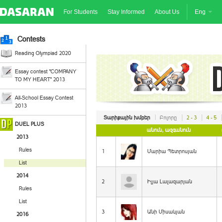
For Students
Stay Informed
About Us
Eng
Contests
Reading Olympiad 2020
Essay contest "COMPANY
TO MY HEART" 2013
All-School Essay Contest
2013
Տարիքային խմբեր
Բոլորը
2 - 3
4 - 5
DUEL PLUS
անուն, ազգանուն
2013
Rules
1
Մարիա Պետրոսյան
List
2014
2
Իլյա Լալազարյան
Rules
List
3
Անի Միսակյան
2016