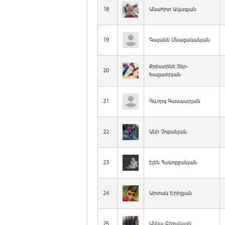
18
Անահիտ Ավագյան
19
Գայանե Մնացականյան
Քրիստինե Տեր-
20
Խաչատրյան
21
Գևորգ Գասպարյան
22
Անի Չոբանյան
23
Էլեն Հակոբջանյան
24
Արտակ Երիցյան
25
Աննա Բեջանյան