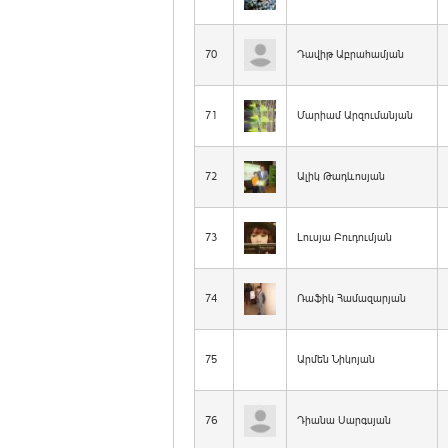
70
Դավիթ Աբրահամյան
71
Մարիամ Արզումանյան
72
Ալիկ Թադևոսյան
73
Լուսյա Բուդումյան
74
Ռաֆիկ Համազարյան
75
Արմեն Նիկոյան
76
Դիանա Սարգսյան