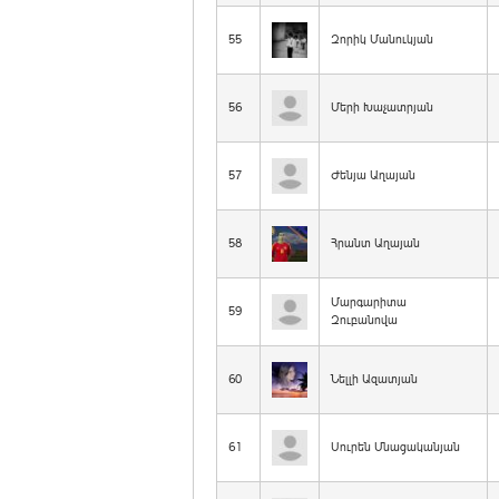
55
Զորիկ Մանուկյան
56
Մերի Խաչատրյան
57
Ժենյա Աղայան
58
Հրանտ Աղայան
Մարգարիտա
59
Զուբանովա
60
Նելլի Ազատյան
61
Սուրեն Մնացականյան