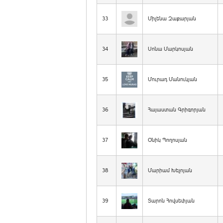
33
Միլենա Զաքարյան
34
Սոնա Մարկոսյան
35
Մուրադ Մանուկյան
36
Հայաստան Գրիգորյան
37
Օնիկ Պողոսյան
38
Մարիամ Խեչոյան
39
Տարոն Հովսեփյան