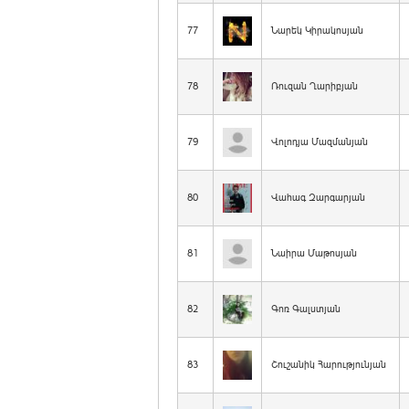
77
Նարեկ Կիրակոսյան
78
Ռուզան Ղարիբյան
79
Վոլոդյա Մազմանյան
80
Վահագ Զարգարյան
81
Նաիրա Մաթոսյան
82
Գոռ Գալստյան
83
Շուշանիկ Հարությունյան