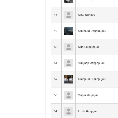
48
Ալլա Ասոյան
49
Ստյոպա Սեդրակյան
50
Անի Նազարյան
51
Վալտեր Բերբերյան
52
Մարիամ Ավետիսյան
53
Դորա Թարոյան
54
Լևոն Բաղոյան