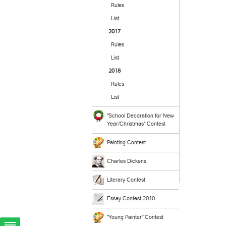
Rules
List
2017
Rules
List
2018
Rules
List
"School Decoration for New
Year/Christmas" Contest
Painting Contest
Charles Dickens
Literary Contest
Essay Contest 2010
"Young Painter" Contest