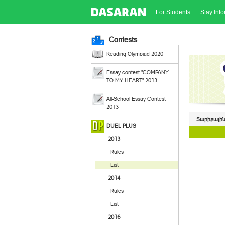
For Students
Stay Inf
Contests
Reading Olympiad 2020
Essay contest "COMPANY
TO MY HEART" 2013
All-School Essay Contest
2013
Տարիքային
DUEL PLUS
2013
Rules
List
2014
Rules
List
2016