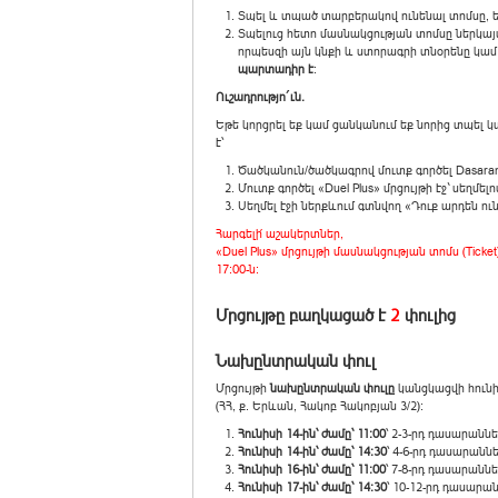
Տպել և տպած տարբերակով ունենալ տոմսը, ե
Տպելուց հետո մասնակցության տոմսը ներկայ
որպեսզի այն կնքի և ստորագրի տնօրենը կա
պարտադիր է
:
Ուշադրությո´ւն.
Եթե կորցրել եք կամ ցանկանում եք նորից տպել
է՝
Ծածկանուն/ծածկագրով մուտք գործել Dasaran
Մուտք գործել «Duel Plus» մրցույթի էջ` սեղմե
Սեղմել էջի ներքևում գտնվող «Դուք արդեն ու
Հարգելի՛ աշակերտներ,
«Duel Plus» մրցույթի մասնակցության տոմս (Ticket)
17:00-ն:
Մրցույթը բաղկացած է
2
փուլից
Նախընտրական փուլ
Մրցույթի
նախընտրական փուլը
կանցկացվի հունի
(ՀՀ, ք. Երևան, Հակոբ Հակոբյան 3/2):
Հունիսի 14-ին՝ ժամը՝ 11:00
՝ 2-3-րդ դասարաննե
Հունիսի 14-ին՝ ժամը՝ 14:30
՝ 4-6-րդ դասարաննե
Հունիսի 16-ին՝ ժամը՝ 11:00
՝ 7-8-րդ դասարանն
Հունիսի 17-ին՝ ժամը՝ 14:30
՝ 10-12-րդ դասարան