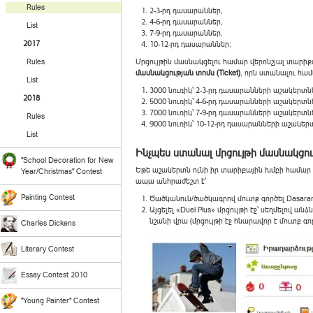
Rules
2-3-րդ դասարաններ,
4-6-րդ դասարաններ,
List
7-9-րդ դասարաններ,
2017
10-12-րդ դասարաններ:
Rules
Մրցույթին մասնակցելու համար վերոնշյալ տարիք
մասնակցության տոմս (Ticket)
, որն ստանալու համ
List
3000 նուռիկ՝ 2-3-րդ դասարանների աշակերտն
2018
5000 նուռիկ՝ 4-6-րդ դասարանների աշակերտն
7000 նուռիկ՝ 7-9-րդ դասարանների աշակերտն
Rules
9000 նուռիկ՝ 10-12-րդ դասարանների աշակեր
List
Ինչպես ստանալ մրցույթի մասնակցութ
"School Decoration for New
Եթե աշակերտն ունի իր տարիքային խմբի համա
Year/Christmas" Contest
ապա անհրաժեշտ է՝
Painting Contest
Ծածկանուն/ծածկագրով մուտք գործել Dasaran
Այցելել «Duel Plus» մրցույթի էջ՝ սեղմելով ա
նշանի վրա (մրցույթի էջ հնարավոր է մուտք գո
Charles Dickens
Literary Contest
Essay Contest 2010
"Young Painter" Contest