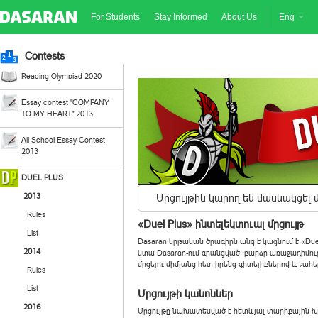
For Students
Stay Informed
About Us
Eng
Contests
Reading Olympiad 2020
Essay contest "COMPANY
TO MY HEART" 2013
All-School Essay Contest
2013
DUEL PLUS
2013
Մրցույթին կարող են մասնակցել
Rules
«Duel Plus» ինտելեկտուալ մրցույթ
List
Dasaran կրթական ծրագիրն անց է կացնում է «Duel
2014
կտա Dasaran-ում գրանցված, բարձր առաջադիմու
մրցելու միմյանց հետ իրենց գիտելիքներով և շահե
Rules
List
Մրցույթի կանոններ
2016
Մրցույթը նախատեսված է հետևյալ տարիքային խ