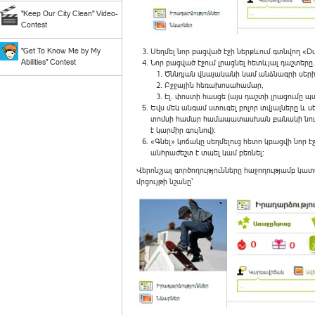
"Keep Our City Clean" Video-
Contest
"Get To Know Me by My
Սեղմել նոր բացված էջի ներքևում գտնվող «Du
Abilities" Contest
Նոր բացված էջում լրացնել հետևյալ դաշտերը.
Ծննդյան վկայականի կամ անձնագրի սերիա
Բջջային հեռախոսահամար,
Էլ. փոստի հասցե (այս դաշտի լրացումը պ
Եվս մեկ անգամ ստուգել բոլոր տվյալները և ս
տոմսի համար համապատասխան քանակի նուռի
է կարմիր գույնով):
«Գնել» կոճակը սեղմելուց հետո կբացվի նոր է
անհրաժեշտ է տպել կամ բեռնել:
Վերոնշյալ գործողությունները հաջողությամբ կատ
մրցույթի նշանը՝