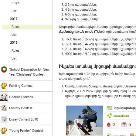
Rules
2-3-րդ դասարաններ,
4-5-րդ դասարաններ,
List
6-8-րդ դասարաններ,
2017
9-12-րդ դասարաններ:
Rules
Մրցույթին մասնակցելու համար վերոնշյալ տարիք
մասնակցության տոմս (Ticket)
, որն ստանալու համ
List
1600 նուռիկ՝ 2-3-րդ դասարանների աշակերտն
2018
1700 նուռիկ՝ 4-5-րդ դասարանների աշակերտն
2100 նուռիկ՝ 6-8-րդ դասարանների աշակերտն
Rules
4000 նուռիկ՝ 9-12-րդ դասարանների աշակերտ
List
Ինչպես ստանալ մրցույթի մասնակցութ
"School Decoration for New
Եթե աշակերտն ունի իր տարիքային խմբի համա
Year/Christmas" Contest
ապա անհրաժեշտ է՝
Painting Contest
Ծածկանուն/ծածկագրով մուտք գործել Dasaran
Այցելել «Duel Plus» մրցույթի էջ՝ սեղմելով ա
նշանի վրա (մրցույթի էջ հնարավոր է մուտք գո
Charles Dickens
Literary Contest
Essay Contest 2010
"Young Painter" Contest