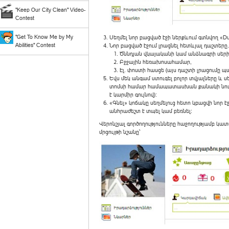
"Keep Our City Clean" Video-
Contest
"Get To Know Me by My
Սեղմել նոր բացված էջի ներքևում գտնվող «Du
Abilities" Contest
Նոր բացված էջում լրացնել հետևյալ դաշտերը.
Ծննդյան վկայականի կամ անձնագրի սերիա
Բջջային հեռախոսահամար,
Էլ. փոստի հասցե (այս դաշտի լրացումը պ
Եվս մեկ անգամ ստուգել բոլոր տվյալները և ս
տոմսի համար համապատասխան քանակի նուռի
է կարմիր գույնով):
«Գնել» կոճակը սեղմելուց հետո կբացվի նոր է
անհրաժեշտ է տպել կամ բեռնել:
Վերոնշյալ գործողությունները հաջողությամբ կատ
մրցույթի նշանը՝