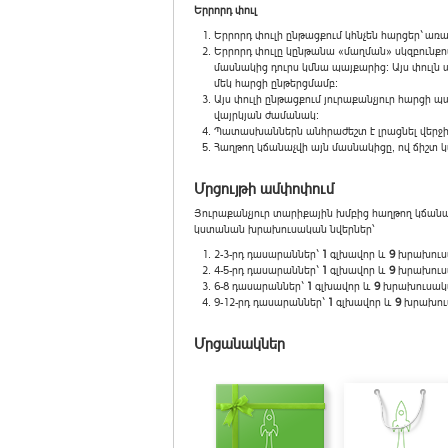
Երրորդ փուլ
Երրորդ փուլի ընթացքում կհնչեն հարցեր` 
Երրորդ փուլը կընթանա «մաղման» սկզբունք
մասնակից դուրս կմնա պայքարից: Այս փուլն 
մեկ հարցի ընթերցմամբ:
Այս փուլի ընթացքում յուրաքանչյուր հարցի
վայրկյան ժամանակ:
Պատասխաններն անհրաժեշտ է լրացնել վերջ
Հաղթող կճանաչվի այն մասնակիցը, ով ճիշտ
Մրցույթի ամփոփում
Յուրաքանչյուր տարիքային խմբից հաղթող կճանաչ
կստանան խրախուսական նվերներ՝
2-3-րդ դասարաններ`
1
գլխավոր և
9
խրախուս
4-5-րդ դասարաններ`
1
գլխավոր և
9
խրախուս
6-8 դասարաններ`
1
գլխավոր և
9
խրախուսակ
9-12-րդ դասարաններ`
1
գլխավոր և
9
խրախու
Մրցանակներ