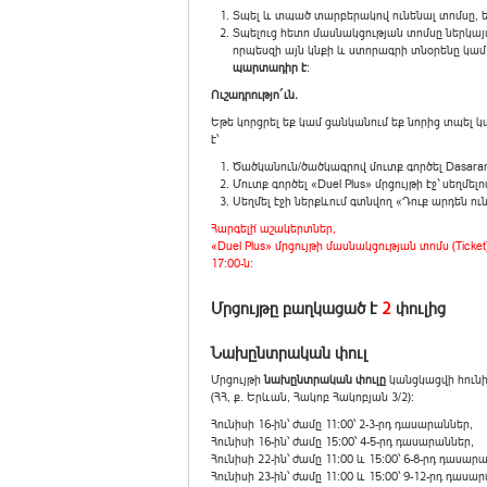
Տպել և տպած տարբերակով ունենալ տոմսը, ե
Տպելուց հետո մասնակցության տոմսը ներկայ
որպեսզի այն կնքի և ստորագրի տնօրենը կա
պարտադիր է
:
Ուշադրությո´ւն.
Եթե կորցրել եք կամ ցանկանում եք նորից տպել
է՝
Ծածկանուն/ծածկագրով մուտք գործել Dasaran
Մուտք գործել «Duel Plus» մրցույթի էջ` սեղմե
Սեղմել էջի ներքևում գտնվող «Դուք արդեն ու
Հարգելի՛ աշակերտներ,
«Duel Plus» մրցույթի մասնակցության տոմս (Ticket)
17:00-ն:
Մրցույթը բաղկացած է
2
փուլից
Նախընտրական փուլ
Մրցույթի
նախընտրական փուլը
կանցկացվի հունի
(ՀՀ, ք. Երևան, Հակոբ Հակոբյան 3/2):
Հունիսի 16-ին՝ ժամը 11:00՝ 2-3-րդ դասարաններ,
Հունիսի 16-ին՝ ժամը 15:00՝ 4-5-րդ դասարաններ,
Հունիսի 22-ին՝ ժամը 11:00 և 15:00՝ 6-8-րդ դասար
Հունիսի 23-ին՝ ժամը 11:00 և 15:00՝ 9-12-րդ դասա