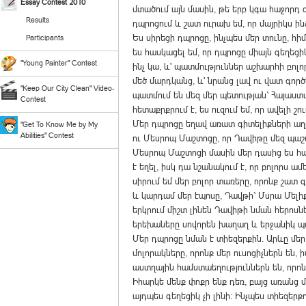
Essay Contest 2010
մտածում այն մասին, թե երբ կգա հաջորդ օ
Results
դպրոցում և շատ ուրախ եմ, որ մայրիկս ինձ
Ես սիրեցի դպրոցը, ինչպես մեր տունը, հիմ
Participants
ես հասկացել եմ, որ դպրոցը միայն գեղեցիկ
"Young Painter" Contest
ինչ կա, և' պատմություններ աշխարհի բոլո
մեծ մարդկանց, և' նրանց լավ ու վատ գործ
"Keep Our City Clean" Video-
պատմում են մեզ մեր պետության` Հայաստ
Contest
հետաքրքրում է, ես ուզում եմ, որ ավելի շո
Մեր դպրոցը եղավ առատ գիտելիքների աղբ
"Get To Know Me by My
Abilities" Contest
ու Մեսրոպ Մաշտոցը, որ Դավիթը մեզ պաշտ
Մեսրոպ Մաշտոցի մասին մեր դասից ես հա
է եղել, իսկ դա նշանակում է, որ բոլորս
սիրում եմ մեր բոլոր տառերը, որոնք շատ 
և կարդամ մեր էպոսը, Դավթի` Մսրա Մելիքի
երկրում միշտ լինեն Դավիթի նման հերոսնե
երեխաները սովորեն խաղաղ և երջանիկ պա
Մեր դպրոցը նման է տիեզերքին. Արևը մեր 
մոլորակները, որոնք մեր ուսոցիչներն են,
աստղային համստաեղություններն են, որոն
Իհարկե մենք փոքր ենք դեռ, բայց առանց 
այդպես գեղեցիկ չի լինի: Ինչպես տիեզերքո