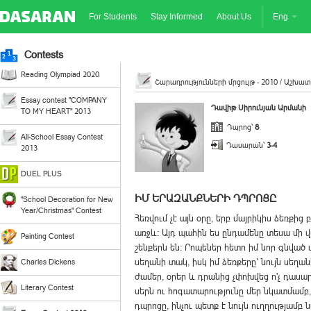
For Students
Stay Informed
About Us
Eng
Contests
Reading Olympiad 2020
Շարադրությունների մրցույթ - 2010 /
Աշխատ
Essay contest "COMPANY
Դավիթ Սիրունյան Արմանի
TO MY HEART" 2013
Դպրոց՝
8
All-School Essay Contest
Դասարան՝
3-4
2013
DUEL PLUS
ԻՄ ԵՐԱԶԱՆՔՆԵՐԻ ԴՊՐՈՑԸ
"School Decoration for New
Year/Christmas" Contest
Հեռվում չէ այն օրը, երբ մայրիկիս ձեռքի
առջև: Այդ պահին ես ընդամենը տեսա մի վ
Painting Contest
շենքերն են: Րոպեներ հետո իմ նոր գնվա
սեղանի տակ, իսկ իմ ձեռքերը` նույն սեղա
Charles Dickens
ժամեր, օրեր և դրանից չփոխվեց ո'չ դասար
Literary Contest
սերն ու հոգատարությունը մեր նկատմամբ, 
դպրոցը, ինչու պետք է նույն ուղղությամբ 