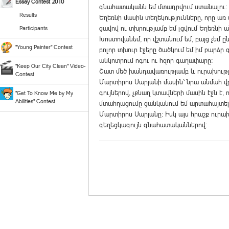
Essay Contest 2010
գնահատականն եմ մտադրվում ստանալու: 
Results
Եղեռնի մասին տեղեկությունները, որը առ
ցավով ու տխրությամբ եմ լցվում Եղեռնի
Participants
Խոստովանեմ, որ վշտանում եմ, բայց չեմ ը
"Young Painter" Contest
բոլոր տխուր էջերը ծածկում եմ իմ բարձ
անկոտրում ոգու ու հզոր գաղափարը:
"Keep Our City Clean" Video-
Շատ մեծ խանդավառությամբ և ուրախությա
Contest
Մարտիրոս Սարյանի մասին` նրա անմահ վ
գույներով, չքնաղ կտավների մասին էջն է, 
"Get To Know Me by My
Abilities" Contest
մտահղացումը ցանկանում եմ արտահայտել 
Մարտիրոս Սարյանը: Իսկ այս հրաշք ուրա
գեղեցկագույն գնահատականներով: