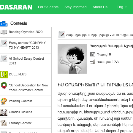
For Students
Stay Informed
About Us
Eng
Contests
Reading Olympiad 2020
Շարադրությունների մրցույթ - 2010 /
Աշխատ
Essay contest "COMPANY
Հարություն Հակոբյան Աշոտ
TO MY HEART" 2013
Դպրոց՝
8
All-School Essay Contest
Դասարան՝
7-3
2013
DUEL PLUS
ԻՄ ՕՐԱԳՐԻ ՏԽՈՒՐ ԵՒ ՈՒՐԱԽ ԷՋԵՐ
"School Decoration for New
Year/Christmas" Contest
Այսօր օրագրերը շատ բազմազան են ու բա
պիտույքների մեջ առանձնահատուկ տեղ է 
Painting Contest
եմ առանձնանում ու սկսում թերթել նրա տ
հետաքրքիր ու հետաքրաշարժ տեղեկությու
Charles Dickens
գրողների, վանքերի, մի խոսքով այն ամենի
Literary Contest
ներկայի և անցյալի, մեր նախնիների հերո
անցած ուղու մասին: Եվ իմ մտքում յուրաք