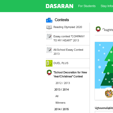
For Students
Stay Inf
Contests
Reading Olympiad 2020
Դպրոց
Essay contest "COMPANY
TO MY HEART" 2013
All-School Essay Contest
2013
DUEL PLUS
"School Decoration for New
Year/Christmas" Contest
2012 / 2013
2013 / 2014
All
Winners
Աշխատանքնե
2014 / 2015