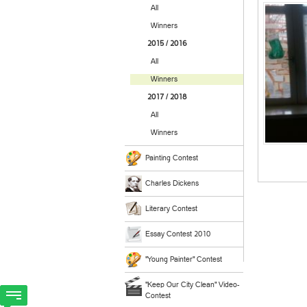
All
Winners
2015 / 2016
All
Winners
2017 / 2018
All
Winners
Painting Contest
Charles Dickens
Literary Contest
Essay Contest 2010
"Young Painter" Contest
"Keep Our City Clean" Video-
Contest