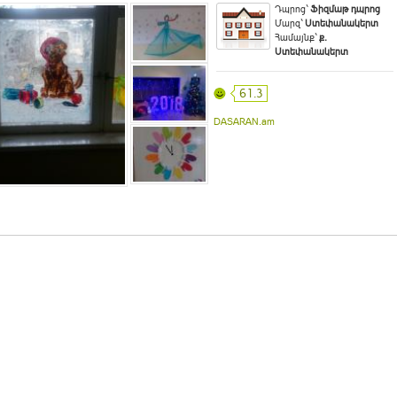
Դպրոց`
Ֆիզմաթ դպրոց
Մարզ`
Ստեփանակերտ
Համայնք`
ք.
Ստեփանակերտ
61.3
DASARAN.am