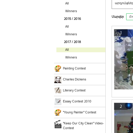
արդյունքնե
All
Winners
Մարզեր
Բո
2015 / 2016
All
1
Winners
2017 / 2018
All
Winners
Painting Contest
Charles Dickens
Literary Contest
Essay Contest 2010
2
"Young Painter" Contest
"Keep Our City Clean" Video-
Contest