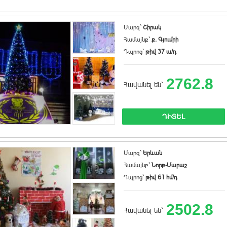
Մարզ`
Շիրակ
Համայնք`
ք. Գյումրի
Դպրոց`
թիվ 37 ա/դ
2762.8
Հավանել են`
ԴԻՏԵԼ
Մարզ`
Երևան
Համայնք`
Նորք-Մարաշ
Դպրոց`
թիվ 61 հմ/դ
2502.8
Հավանել են`