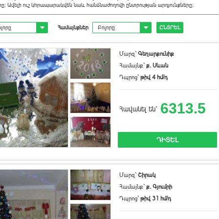
րը։ Ավելի ուշ կհրապարակվեն նաև հանձնաժողովի ընտրության արդյունքները։
լորը
Համայնքներ
Բոլորը
ԸՆՏՐԵԼ
Մարզ`
Գեղարքունիք
Համայնք`
ք. Սևան
Դպրոց`
թիվ 4 հմ/դ
6313.5
Հավանել են`
ԴԻՏԵԼ
Մարզ`
Շիրակ
Համայնք`
ք. Գյումրի
Դպրոց`
թիվ 31 հմ/դ