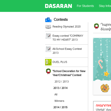
For Students
Stay Inf
Contests
Դպրոց
Reading Olympiad 2020
ձևավո
Essay contest "COMPANY
TO MY HEART" 2013
All-School Essay Contest
2013
DUEL PLUS
"School Decoration for New
Year/Christmas" Contest
2012 / 2013
2013 / 2014
All
Winners
ՈՒՇԱԴՐՈՒԹ
2014 / 2015
Սիրելի՜ մա