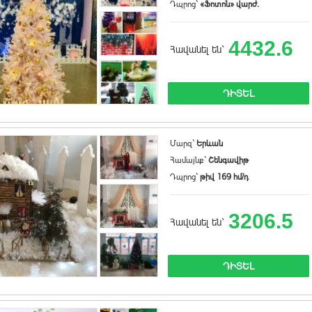
Դպրոց`
«Ֆոտոն» վարժ.
4432.6
Հավանել են`
ԴԻՏԵԼ
Մարզ`
Երևան
Համայնք`
Շենգավիթ
Դպրոց`
թիվ 169 հմ/դ
3206.5
Հավանել են`
ԴԻՏԵԼ