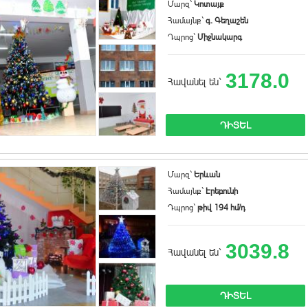
Մարզ`
Կոտայք
Համայնք`
գ. Գեղաշեն
Դպրոց`
Միջնակարգ
3178.0
Հավանել են`
ԴԻՏԵԼ
Մարզ`
Երևան
Համայնք`
Էրեբունի
Դպրոց`
թիվ 194 հմ/դ
3039.8
Հավանել են`
ԴԻՏԵԼ