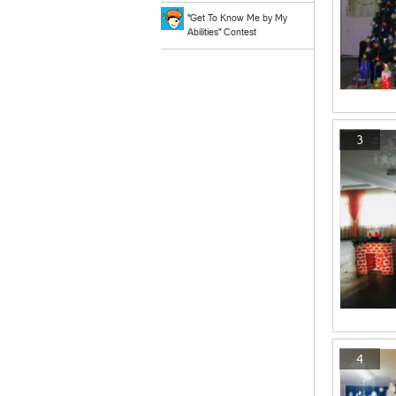
"Get To Know Me by My
Abilities" Contest
3
4