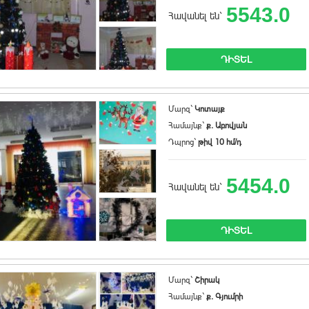
5543.0
Հավանել են`
ԴԻՏԵԼ
Մարզ`
Կոտայք
Համայնք`
ք. Աբովյան
Դպրոց`
թիվ 10 հմ/դ
5454.0
Հավանել են`
ԴԻՏԵԼ
Մարզ`
Շիրակ
Համայնք`
ք. Գյումրի