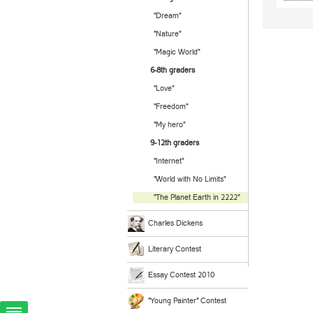
"Dream"
"Nature"
"Magic World"
6-8th graders
"Love"
"Freedom"
"My hero"
9-12th graders
"Internet"
"World with No Limits"
"The Planet Earth in 2222"
Charles Dickens
Literary Contest
Essay Contest 2010
"Young Painter" Contest