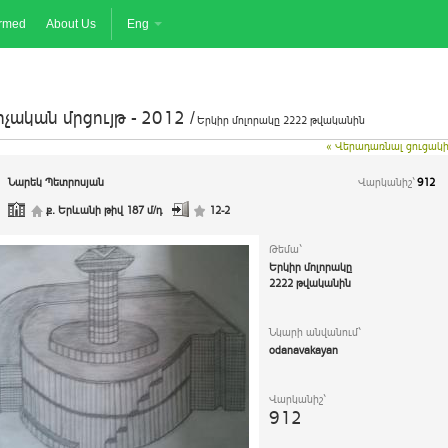
ormed
About Us
Eng
չական մրցույթ - 2012 /
Երկիր մոլորակը 2222 թվականին
« Վերադառնալ ցուցակ
Նարեկ Պետրոսյան
Վարկանիշ`
912
ք. Երևանի թիվ 187 մ/դ
12-2
Թեմա`
Երկիր մոլորակը
2222 թվականին
Նկարի անվանում`
odanavakayan
Վարկանիշ`
912