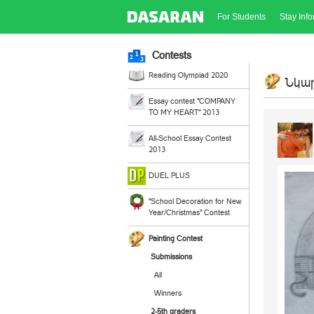
For Students
Stay Inf
Contests
Reading Olympiad 2020
Նկար
Essay contest "COMPANY
TO MY HEART" 2013
All-School Essay Contest
2013
DUEL PLUS
"School Decoration for New
Year/Christmas" Contest
Painting Contest
Submissions
All
Winners
2-5th graders