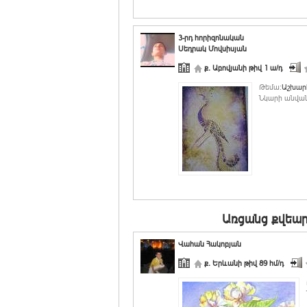
3-րդ հորիզոնական
Սեդրակ Մովսիսյան
ք. Աբովյանի թիվ 1 ա/դ
Թեմա:
Աշխար
Նկարի անվան
Առցանց քվեար
Վահան Հակոբյան
ք. Երևանի թիվ 89 հմ/դ