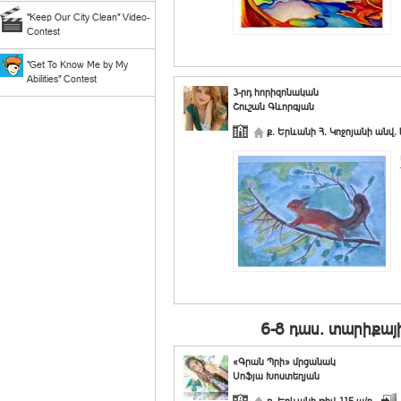
"Keep Our City Clean" Video-
Contest
"Get To Know Me by My
Abilities" Contest
3-րդ հորիզոնական
Շուշան Գևորգյան
ք. Երևանի Հ. Կոջոյանի անվ. 
6-8 դաս. տարիքայ
«Գրան Պրի» մրցանակ
Սոֆյա Խոստեղյան