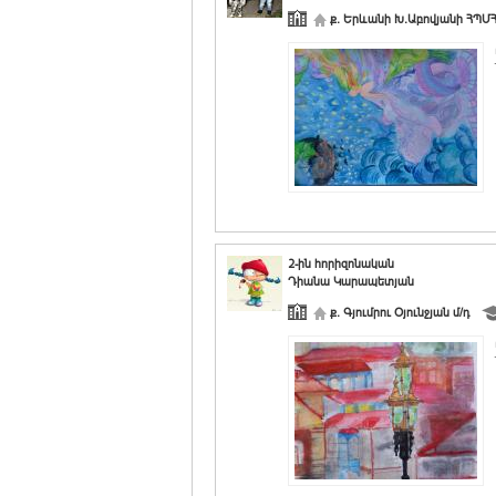
ք. Երևանի Խ.Աբովյանի ՀՊՄՀ-
2-ին հորիզոնական
Դիանա Կարապետյան
ք. Գյումրու Օյունջյան մ/դ