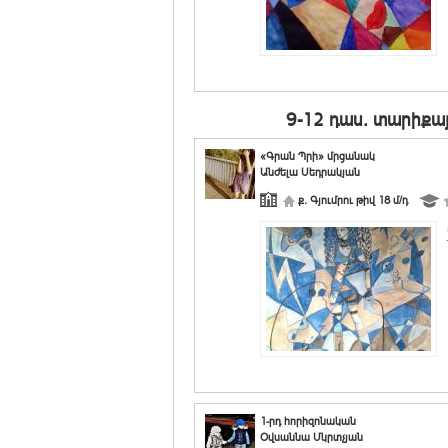
9-12 դաս. տարիքա
«Գրան Պրի» մրցանակ
Անժելա Սեդրակյան
ք. Գյումրու թիվ 18 մ/դ
1-րդ հորիզոնական
Օվսաննա Մկրտչյան