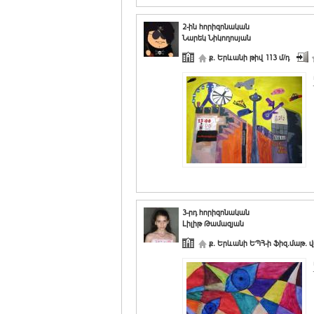
2-ին հորիզոնական
Նարեկ Նիկողոսյան
ք. Երևանի թիվ 113 մ/դ
3-րդ հորիզոնական
Լիլիթ Թամազյան
ք. Երևանի ԵՊՀ-ի ֆիզ.մաթ. վ