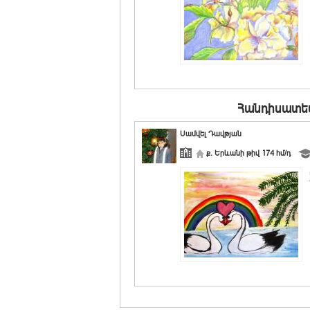
Հանդիսատե
Սամվել Դավթյան
ք. Երևանի թիվ 174 հմ/դ