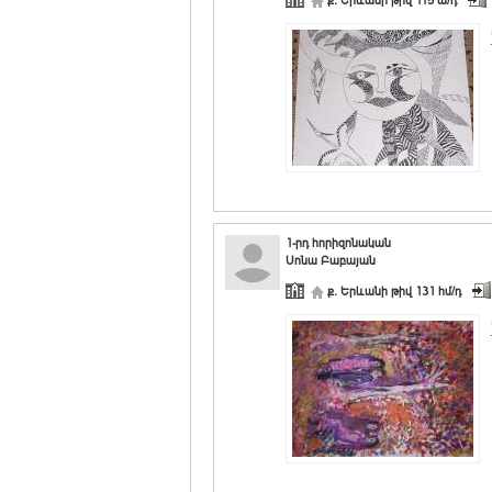
ք. Երևանի թիվ 115 ա/դ
1-րդ հորիզոնական
Սոնա Բաբայան
ք. Երևանի թիվ 131 հմ/դ