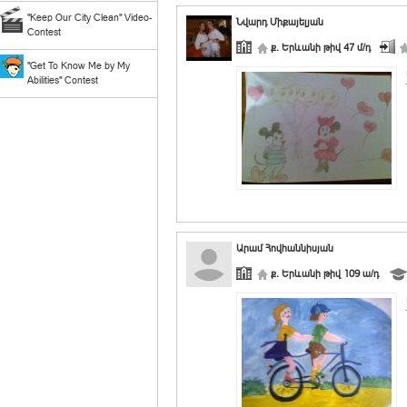
"Keep Our City Clean" Video-
Նվարդ Միքայելյան
Contest
ք. Երևանի թիվ 47 մ/դ
"Get To Know Me by My
Abilities" Contest
Արամ Հովհաննիսյան
ք. Երևանի թիվ 109 ա/դ