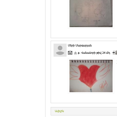
Մերի Մարգարյան
ք. Վանաձորի թիվ 24 մ/դ
Ավելին