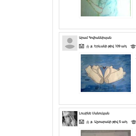
Արամ Հովհաննիսյան
ք. Երևանի թիվ 109 ա/դ
Լուսինե Մանուկյան
ք. Աշտարակի թիվ 5 ա/դ