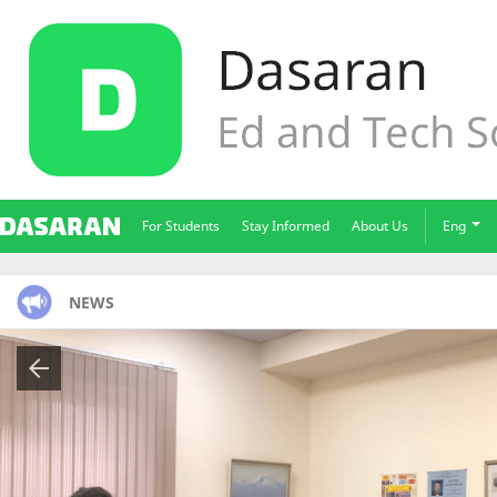
For Students
Stay Informed
About Us
Eng
NEWS