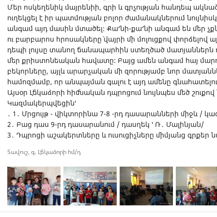
Մեր ոսկեղենիկ մայրենիի, գրի և գրչության հանդեպ ակնա
ուղեկցել է իր պատմության բոլոր ժամանակներում նույնիսկ,
անգամ այդ մասին մտածել: Քա՜նի-քա՜նի անգամ են մեր 
ու բարբարոս հրոսակները` վայրի մի մոլուցքով փորձելով այ
դեպի լույսը տանող ճանապարհին ստեղծած մատյաններն ու 
մեր քրիստոնեական հավատը: Բայց ամեն անգամ հայ մարդը
բեկորները, այլև արարչական մի զորությամբ նոր մատյաններ
համոզմամբ, որ անպայման գալու է այդ ամենը գնահատելո
Այսօր Լճկաձորի հիմնական դպրոցում նույնպես մեծ շուքով 
Կազմակերպվեցին՝
․ 1․ Մրցույթ - վիկտորինա 7-8 -րդ դասարանների միջև / կա
2․ Բաց դաս 9-րդ դասարանում / դասղեկ ՝ Ռ․ Մալինյան/
3․ Դպրոցի աշակերտները և ուսուցիչները միմյանց գրքեր ն
Տավուշ, գ. Լճկաձորի հմ/դ