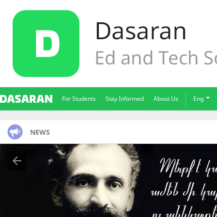
For Students
Stay Informed
About Us
Eng
NEWS