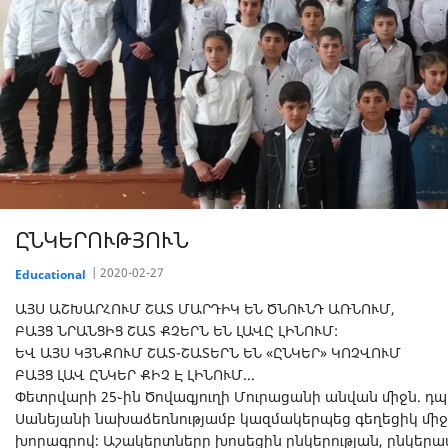
ԸՆԿԵՐՈՒԹՅՈՒՆ
2020-02-27
Educational
ԱՅՍ ԱՇԽԱՐՀՈՒՄ ՇԱՏ ՄԱՐԴԻԿ ԵՆ ԾՆՈՒՆԴ ԱՌՆՈՒՄ,
ԲԱՅՑ ՆՐԱՆՑԻՑ ՇԱՏ ՔՉԵՐՆ ԵՆ ԼԱՎԸ ԼԻՆՈՒՄ:
ԵՎ ԱՅՍ ԿՅՆՔՈՒՄ ՇԱՏ-ՇԱՏԵՐՆ ԵՆ «ԸՆԿԵՐ» ԿՈՉՎՈՒՄ
ԲԱՅՑ ԼԱՎ ԸՆԿԵՐ ՔԻՉ Է ԼԻՆՈՒՄ...
Փետրվարի 25֊ին Ծովագյուղի Մուրացանի անվան միջն. դ
Սանեյանի նախաձեռնությամբ կազմակերպեց գեղեցիկ միջո
խորագրով։ Աշակերտները խոսեցին ընկերության, ընկերաս