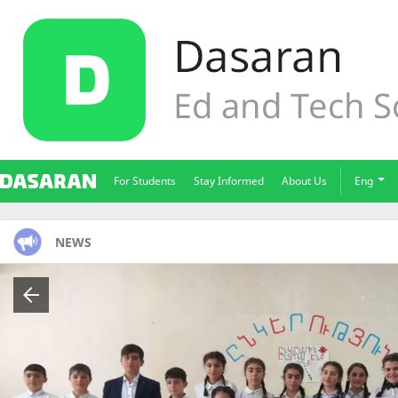
For Students
Stay Informed
About Us
Eng
NEWS