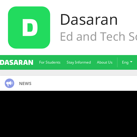
For Students
Stay Informed
About Us
Eng
NEWS