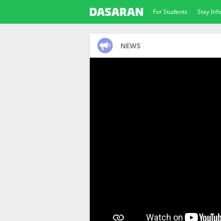
For Students
Stay In
NEWS