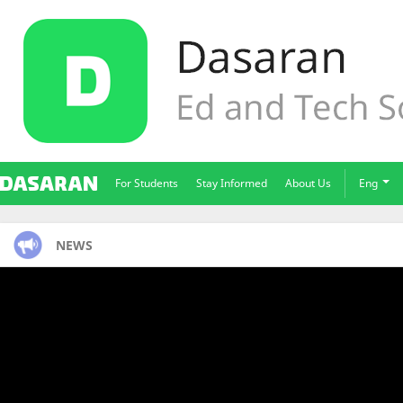
For Students
Stay Informed
About Us
Eng
NEWS