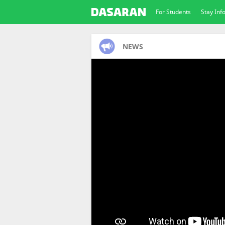
For Students
Stay In
NEWS