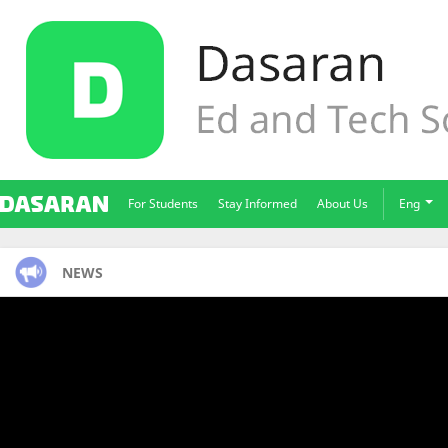
For Students
Stay Informed
About Us
Eng
NEWS