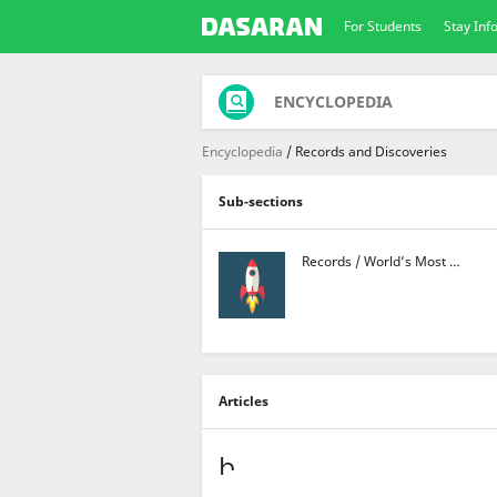
For Students
Stay In
ENCYCLOPEDIA
Encyclopedia
Records and Discoveries
Sub-sections
Records / World’s Most …
Articles
Ի