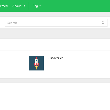
formed
About Us
Eng
Discoveries