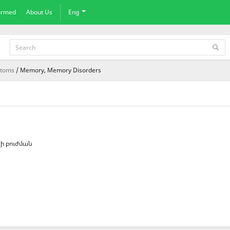
formed
About Us
Eng
ptoms
Memory, Memory Disorders
ի բուժման