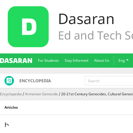
For Students
Stay Informed
About Us
Eng
ENCYCLOPEDIA
Encyclopedia
Armenian Genocide
20-21st Century Genocides, Cultural Genoc
Articles
Ի