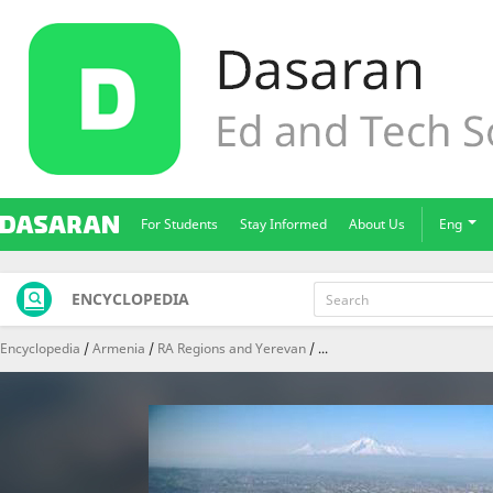
For Students
Stay Informed
About Us
Eng
ENCYCLOPEDIA
Encyclopedia
Armenia
RA Regions and Yerevan
...