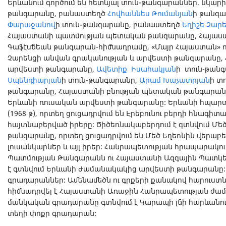
Երևանում գործում են հետևյալ տուն-թանգարաններ. նկար
թանգարանը, բանաստեղծ
Հովհաննես Թումանյան
ի թանգա
Փարաջանով
ի տուն-թանգարանը, բանաստեղծ
Եղիշե Չար
Հայաստանի պատմության պետական թանգարանը, Հայաս
Գաֆէսճեան թանգարան-հիմնադրամը, «Մայր Հայաստան» 
Չարենցի անվան գրականության և արվեստի թանգարանը,
արվեստի թանգարանը,
Ավետիք Իսահակյան
ի տուն-թան
Սպենդիարյան
ի տուն-թանգարանը,
Արամ Խաչատրյան
ի տ
թանգարանը, Հայաստանի բնության պետական թանգարան
Երևանի ռուսական արվեստի թանգարանը: Երևանի հպարտո
(1968 թ), որտեղ ցուցադրվում են Էրեբունու բերդի հնագ
հայտնաբերված իրերը։ Ծիծեռնակաբերդում է գտնվում Մե
թանգարանը, որտեղ ցուցադրվում են Մեծ Եղեռնին վերա
լուսանկարներ և այլ իրեր։ Հանրապետության հրապարակու
Պատմության Թանգարանն ու Հայաստանի Ազգային Պատկե
է գտնվում Երևանի Ժամանակակից արվեստի թանգարանը։
գրադարաններ։ Ամենամեծն ու գրքերի քանակով հարուստն
հիմնադրվել է Հայաստանի Առաջին Հանրապետության ժա
մանկական գրադարանը գտնվում է Կարապի լճի հարևանութ
տեղի փոքր գրադարան: