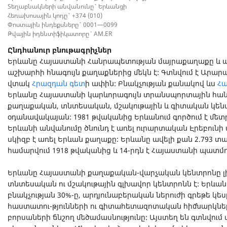
Տեղաբնակների անվանունը` Երևանցի
Հեռախոսային կոդը` +374 (010)
Փոստային ինդեքսները` 0001—0099
Թվային իդենտիֆիկատորը` AM.ER
Ընդհանուր բնութագրիչներ
Երևանը Հայաստանի Հանրապետության մայրաքաղաքը և ա
աշխարհի հնագույն քաղաքներից մեկն է: Գտնվում է Արա
վտակ
Հրազդան գետ
ի ափին: Բնակչության քանակով ևս
Հ
Երևանը Հայաստանի կարևորագույն տրանսպորտային հանգո
քաղաքական, տնտեսական, մշակութային և գիտական կենտ
օդանավակայան: 1981 թվականից Երևանում գործում է մետ
Երևանի անվանումը ծնունդ է առել ուրարտական Էրեբունի 
սկիզբ է առել Երևան քաղաքը։ Երևանը ավելի քան 2.793 տ
համարվում 1918 թվականից և 14-րդն է Հայաստանի պատմու
Երևանը Հայաստանի քաղաքական-վարչական կենտրոնը լին
տնտեսական ու մշակութային գլխավոր կենտրոնն է: Երևա
բնակչության 30%-ը, արդյունաբերական ներուժի գրեթե կես
հաստատու-թյունների ու գիտահետազոտական հիմնարկներ
բորսաների ճնշող մեծամասնությունը: Այստեղ են գտնվու