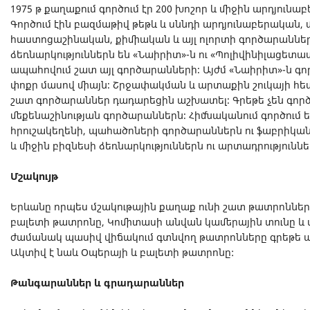
1975 թ քաղաքում գործում էր 200 խոշոր և միջին արդյունա
Գործում էին բազմաթիվ թեթև և սննդի արդյունաբերական,
հաստոցաշինական, քիմիական և այլ ոլորտի գործարաններ
ձեռնարկություններն են «Նաիրիտ»-ն ու «Պոլիվինիլացետատ
ապահովում շատ այլ գործարանների։ Այժմ «Նաիրիտ»-ն գոր
փոքր մասով միայն։ Շրջափակման և արտաքին շուկայի 
շատ գործարաններ դադարեցին աշխատել։ Գրեթե չեն գործո
մեքենաշինության գործարաններն։ Հիմնականում գործում ե
հրուշակեղենի, պահածոների գործարաններն ու ֆաբրիկանե
և միջին բիզնեսի ձեռնարկություններն ու արտադրություննե
Մշակույթ
Երևանը որպես մշակութային քաղաք ունի շատ թատրոններ
բալետի թատրոնը, Կոմիտասի անվան կամերային տունը և ա
ժամանակ պասիվ վիճակում գտնվող թատրոնները գրեթե ամ
Ակտիվ է նաև Օպերայի և բալետի թատրոնը:
Թանգարաններ և գրադարաններ