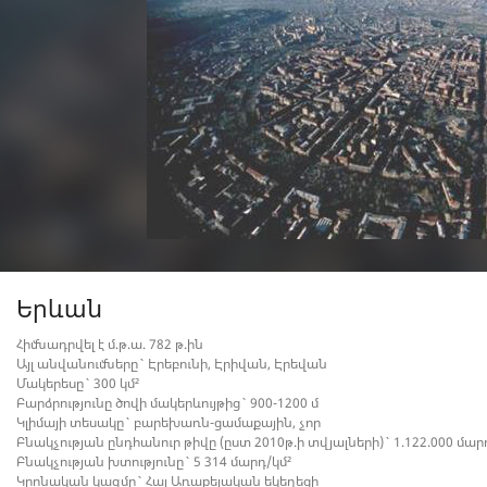
Երևան
Հիմնադրվել է մ.թ.ա. 782 թ.ին
Այլ անվանումները` Էրեբունի, Էրիվան, Էրեվան
Մակերեսը` 300 կմ²
Բարձրությունը ծովի մակերևույթից` 900-1200 մ
Կլիմայի տեսակը` բարեխառն-ցամաքային, չոր
Բնակչության ընդհանուր թիվը (ըստ 2010թ.ի տվյալների)` 1.122.000 մար
Բնակչության խտությունը` 5 314 մարդ/կմ²
Կրոնական կազմը` Հայ Առաքելական եկեղեցի