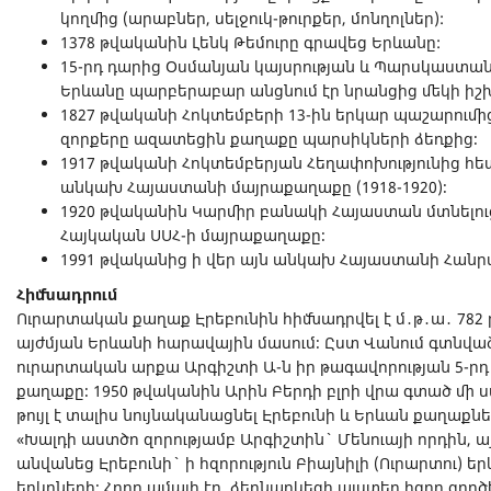
կողմից (արաբներ, սելջուկ-թուրքեր, մոնղոլներ):
1378 թվականին Լենկ Թեմուրը գրավեց Երևանը:
15-րդ դարից Օսմանյան կայսրության և Պարսկաստանի
Երևանը պարբերաբար անցնում էր նրանցից մեկի իշ
1827 թվականի Հոկտեմբերի 13-ին երկար պաշարումի
զորքերը ազատեցին քաղաքը պարսիկների ձեռքից։
1917 թվականի Հոկտեմբերյան Հեղափոխությունից հետ
անկախ Հայաստանի մայրաքաղաքը (1918-1920)։
1920 թվականին Կարմիր բանակի Հայաստան մտնելո
Հայկական ՍՍՀ-ի մայրաքաղաքը։
1991 թվականից ի վեր այն անկախ Հայաստանի Հանր
Հիմնադրում
Ուրարտական քաղաք Էրեբունին հիմնադրվել է մ․թ․ա․ 782
այժմյան Երևանի հարավային մասում։ Ըստ Վանում գտնվա
ուրարտական արքա Արգիշտի Ա-ն իր թագավորության 5-րդ 
քաղաքը։ 1950 թվականին Արին Բերդի բլրի վրա գտած մի 
թույլ է տալիս նույնականացնել Էրեբունի և Երևան քաղաքն
«Խալդի աստծո զորությամբ Արգիշտին` Մենուայի որդին, ա
անվանեց Էրեբունի` ի հզորություն Բիայնիլի (Ուրարտու) ե
երկրների։ Հողը ամայի էր, ձեռնարկեցի այստեղ հզոր գործ