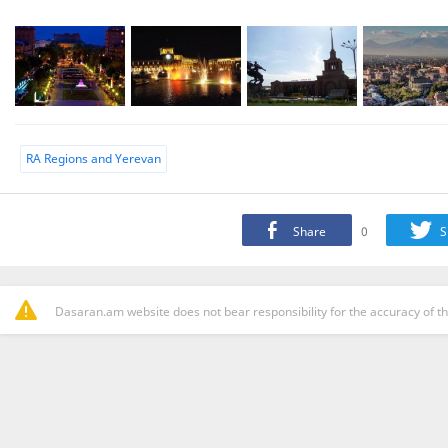
RA Regions and Yerevan
Share
0
S
Dasaran.am website does not bear responsibility for the accuracy of th