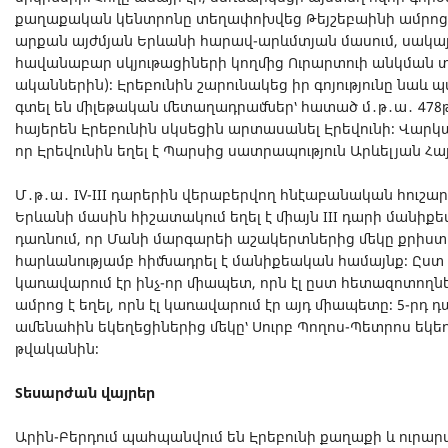
քաղաքական կենտրոնը տեղափոխվեց Թեյշեբաինի ամրոց, ո
արքան այժմյան Երևանի հարավ-արևմտյան մասում, սակայ
հավանաբար սկյութացիների կողմից Ուրարտուի անկման տա
ականներին)։ Էրեբունին շարունակեց իր գոյությունը նաև
գտել են միլեթական մետաղադրամներ՝ հատած մ․թ․ա․ 478
հայերեն Էրեբունին սկսեցին արտասանել Էրեվունի։ Վարկա
որ Էրեվունին եղել է Պարսից սատրապություն Արևելյան 
Մ․թ․ա․ IV-III դարերին վերաբերվող հնէաբանական հուշար
Երևանի մասին հիշատակում եղել է միայն III դարի մանիք
դառնում, որ Մանի մարգարեի աշակերտներից մեկը քրիս
հարևանությամբ հիմնադրել է մանիքեական համայնք։ Ըս
կառավարում էր ինչ-որ միապետ, որն էլ ըստ հետազոտողնե
ամրոց է եղել, որն էլ կառավարում էր այդ միապետը։ 5-րդ դ
ամենահին եկեղեցիներից մեկը՝ Սուրբ Պողոս-Պետրոս եկեղե
թվականին։
Տեսարժան վայրեր
Արին-Բերդում պահպանվում են Էրեբունի քաղաքի և ուրա