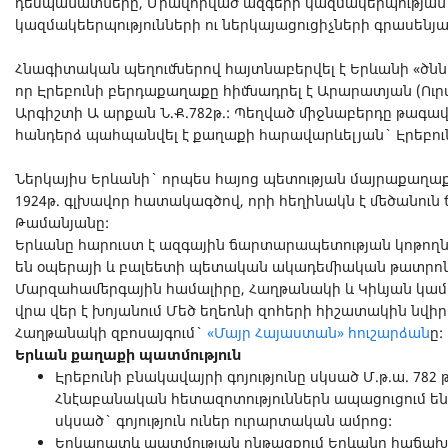
դեսպանատները, Միավորված ազգերի կազմակերպության 
կազմակեերպությունների ու ներկայացուցիչների գրասենյա
Հնագիտական պեղումներով հայտնաբերվել է Երևանի «ծննդ
որ Էրեբունի բերդաքաղաքը հիմնադրել է Արարատյան (Ու
Արգիշտի Ա արքան Ն.Ք.782թ.: Պեղված միջնաբերդը թագ
հանդերձ պահպանվել է քաղաքի հարավարևելյան` Էրեբու
Ներկայիս Երևանի` որպես հայոց պետության մայրաքաղաք
1924թ. գլխավոր հատակագծով, որի հեղինակն է մեծանո
Թամանյանը:
Երևանը հարուստ է ազգային ճարտարապետության կոթող
են օպերայի և բալեետի պետական ակադեմիական թատրո
Մարզահամերգային համալիրը, Հաղթանակի և Կիևյան կամո
վրա վեր է խոյանում Մեծ եղեռնի զոհերի հիշատակին նվիր
Հաղթանակի զբոսայգում`
«Մայր Հայաստան» հուշարձան
ը:
Երևան քաղաքի պատմություն
Էրեբունի բնակավայրի գոյությունը սկսած Մ.թ.ա. 78
Հնէաբանական հետազոտություններն ապացուցում են, 
սկսած` գոյություն ուներ ուրարտական ամրոց:
Երկարատև պատմության ընթացքում Երևանը հաճախ 