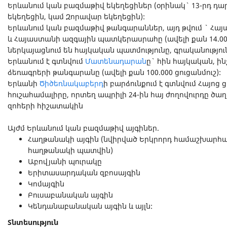
Երևանում կան բազմաթիվ եկեղեցիներ (օրինակ` 13-րդ դ
եկեղեցին, կամ Զորավար եկեղեցին):
Երևանում կան բազմաթիվ թանգարաններ, այդ թվում ` Հ
և Հայաստանի ազգային պատկերասրահը (ավելի քան 14.00
ներկայացնում են հայկական պատմությունը, գրականությունն
Երևանում է գտնվում
Մատենադարան
ը` հին հայկական, ի
ձեռագրերի թանգարանը (ավելի քան 100.000 ցուցանմուշ):
Երևանի
Ծիծեռնակաբերդ
ի բարձունքում է գտնվում Հայոց
հուշահամալիր‎ը, որտեղ ապրիլի 24-ին հայ ժողովուրդը ծաղի
զոհերի հիշատակին
Այժմ Երևանում կան բազմաթիվ այգիներ.
Հաղթանակի այգին (նվիրված Երկրորդ համաշխարհ
հաղթանակի պատվին)
Աբովյանի պուրակը
Երիտասարդական զբոսայգին
Կոմայգին
Բուսաբանական այգին
Կենդանաբանական այգին և այլն:
Տնտեսություն