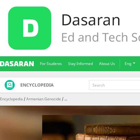
For Students
Stay Informed
About Us
Eng
ENCYCLOPEDIA
Encyclopedia
Armenian Genocide
...