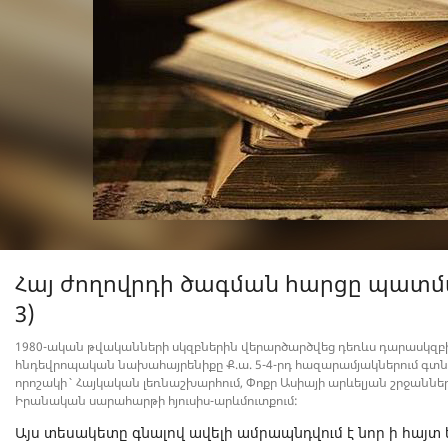
Հայ ժողովրդի ծագման հարցը պատմ
3)
1980-ական թվականների սկզբներին վերարծարծվեց դեռևս դարասկզբի
հնդեվրոպական նախահայրենիքը Ք.ա. 5-4-րդ հազարամյակներում գտնվե
որոշակի` Հայկական լեռնաշխարհում, Փոքր Ասիայի արևելյան շրջաններո
Իրանական սարահարթի հյուսիս-արևմուտքում:
Այս տեսակետը գնալով ավելի ամրապնդվում է նոր ի հայտ