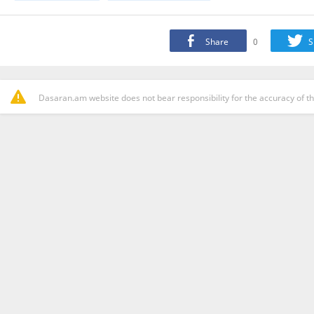
Share
0
S
Dasaran.am website does not bear responsibility for the accuracy of th