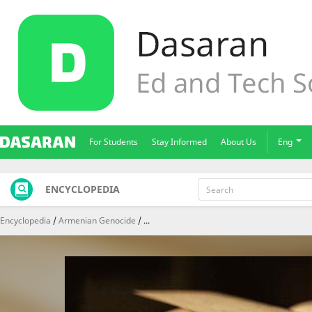
For Students
Stay Informed
About Us
Eng
ENCYCLOPEDIA
Encyclopedia
Armenian Genocide
...