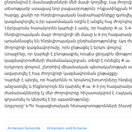
ընդունվում է մասնագետների մեծ մասի կողմից: Հայ ժողո
տեսությամբ ստացավ նոր բացատրություն: Ինքստինքյան հ
հարցը, քանի որ հնդեվրոպական նախահայրենիքը գտնվել է
կազմավորվել և իր պատմական ուղին է անցել հայ ժողովո
Ներկայումս հստակորեն կարելի է ասել, որ հայերը Ք.ա. 5-
հնդեվրոպական մայր ժողովրդի մի մասը և 4-րդ հազարամյա
առանձնացել են հնդեվրոպական ընդհանրությունից: Այդ ժա
ժողովրդի կազմավորումը, որն ընթացել է երկու փուլով:
Առաջինը, որ կարելի է բնութագրել որպես ցեղային միությ
կազմավորումների ժամանակաշրջան, տեղի է ունեցել Ք.ա. 
Երկրորդ փուլում, շնորհիվ միասնական պետականության ստե
ավարտվել է հայ ժողովրդի կազմավորման ընթացքը:
Կարելի է պնդել, որ հայերենն ու նրանով խոսողները հնդ
անջատվել և ինքնուրույն են դարձել Ք.ա. 4-3-րդ հազարամյ
ժամանակներից էլ մեր ժողովուրդը հիշատակվում է Հայկակա
գոյատևել ու կերտել է իր պատմությունը:
Աղբյուրը՝ ԵՊՀ հայագիտական հետազոտությունների ինստիտո
Armenian Genocide
Armenians and Armenia