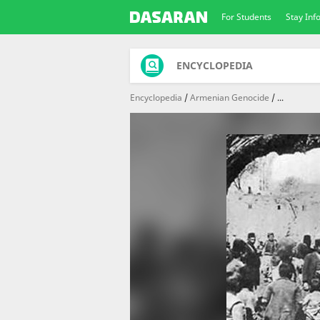
For Students
Stay In
ENCYCLOPEDIA
Encyclopedia
Armenian Genocide
...