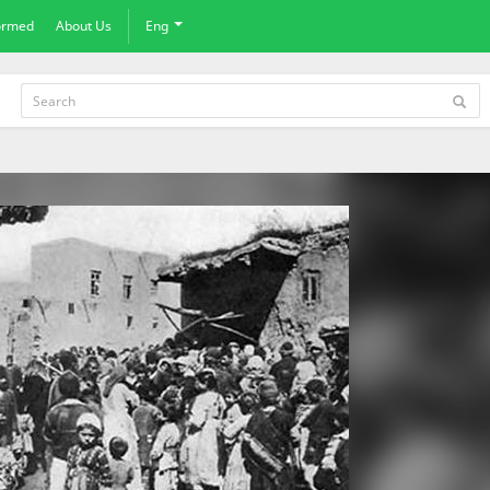
formed
About Us
Eng