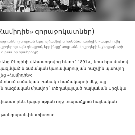
 «Համիդիե» զորաջոկատներ)
ությունները սուլթան Աբդուլ Համիդին հանձնարարեցին «ապահովել
քրդերից» այն դեպքում, երբ ինքը՝ սուլթանն էր քրդերի և չերքեզների
ի գլխավոր հրահրողը:
ր հենց Բեռլինի վեհաժողովից հետո` 1891թ., նրա հրամանով
կազմված և օսմանյան կառավարության հաշվին պահվող
վեց «Համիդիե»:
ր մտնում օսմանյան բանակի համակարգի մեջ, այլ
ւյն ռազմական միավոր` տեղակայված հայկական Երզնկա
փաստորեն, կայսրության ողջ տարածքում հայկական
ան թանգարան-ինստիտուտ