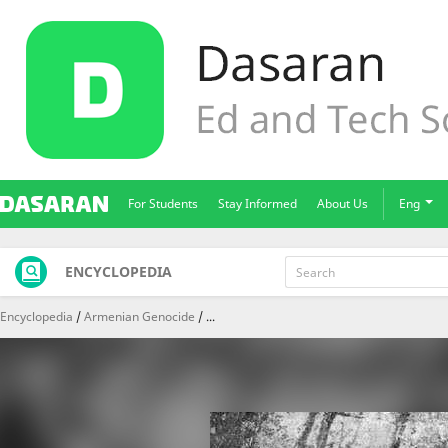
For Students
Stay Informed
About Us
Eng
ENCYCLOPEDIA
Encyclopedia
Armenian Genocide
...