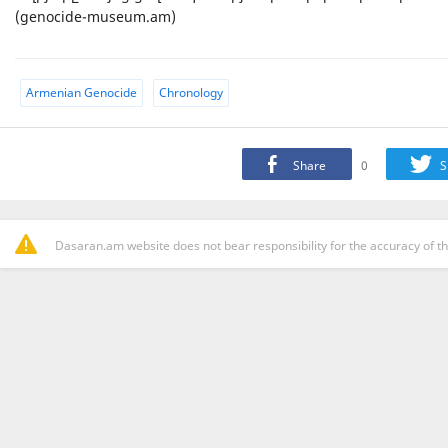
(genocide-museum.am)
Armenian Genocide
Chronology
Share
0
S
Dasaran.am website does not bear responsibility for the accuracy of th