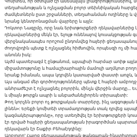
Կոմիտեն, որ օժտված էր ամենալայն լիազորություններով, 
տեղահանության և ոչնչացման բոլոր տեխնիկական հարց
ժամկետներն ըստ շրջանների, տեղահանման ուղիները և 
նրանց կենտրոնացման վայրերը և այլն:
Դոկտոր Նազըմը, որը նաև երիտթուրքերի ղեկավարներից 
ղեկավարներից մեկն էր, ելույթ ունենալով կուսակցության 
վերջնականապես որոշում ընդունվեց հայերի ցեղասպանությա
ժողովրդին պետք է ոչնչացնել հիմնովին, որպեսզի ոչ մի հայ
անունն իսկ:
Այժմ պատերազմ է ընթանում, այսպիսի հարմար առիթ այլևս չ
միջամտությունը և համաշխարհային մամուլի աղմկոտ բողո
նրանք իմանան, ապա կդրվեն կատարված փաստի առջև, և
Այս անգամ մեր գործողությունները պետք է հայերի ամբողջ
անհրաժեշտ է ոչնչացնել բոլորին, մինչև վերջին մարդը… Ես 
և միայն թուրքն ապրի և անբաժանելիորեն տիրապետի:
Թող կորչեն բոլոր ոչ թուրքական տարրերը, ինչ ազգության
լինեն»: Երեքի կոմիտեի տրամադրության տակ դրվեց այսպ
կազմակերպությունը», որը ստեղծվել էր երիտթուրքերի կուս
էր դրված հայերի ցեղասպանության իրագործման պարտակ
ղեկավարն էր Շաքիր Բեհաէդդինը:
Աղբյուրը՝ Հայոց ցեղասպանության թանգարան-ինստիտու