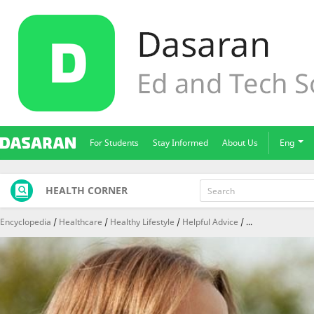
For Students
Stay Informed
About Us
Eng
HEALTH CORNER
Encyclopedia
Healthcare
Healthy Lifestyle
Helpful Advice
...