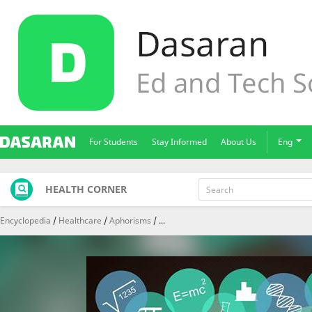
For Students
Stay Informed
About Us
Eng
HEALTH CORNER
Encyclopedia
Healthcare
Aphorisms
...