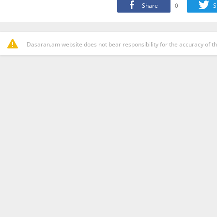
Share
0
S
Dasaran.am website does not bear responsibility for the accuracy of th