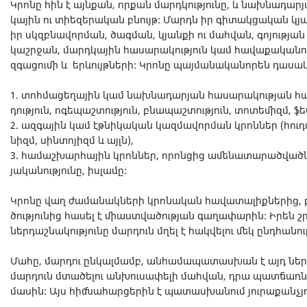
Կրո­նը հին է այն­քան, որ­քան մարդ­կու­թյու­նը, և նախ­նա­դա­րյ
կա­յին ու տի­ե­զե­րա­կան բնույթ: Մարդն իր գի­տակ­ցա­կան կյ
իր սկզբնա­վոր­ման, ծագ­ման, կյան­քի ու մահ­վան, գո­յու­թյան
կաշր­ջան, մարդ­կա­յին հա­սա­րա­կու­թյուն կամ հա­վա­քա­կա­նո
զգա­ցու­մի և երևույթ­նե­րի: Կրո­նը պայ­մա­նա­կա­նո­րեն դա­սա­
1. տոհ­մա­ցե­ղա­յին կամ նախ­նա­դա­ր­յան հա­սա­րա­կու­թյան հա­
դու­թյուն, ոգե­պաշ­տու­թյուն, բնա­պաշ­տու­թյուն, տո­տե­միզմ, ֆե
2. ազ­գա­յին կամ էթ­նի­կա­կան կազ­մա­վոր­ման կրոն­ներ (հու­դա­
նիզմ, սին­տո­յիզմ և այլն),
3. հա­մաշ­խար­հա­յին կրոն­ներ, որոն­ցից ամե­նա­տա­րած­ված­նե
յա­կա­նու­թյու­նը, իսլամը:
Կրո­նը վաղ ժա­մա­նակ­նե­րի կրո­նա­կան հա­վա­տա­լիք­նե­րից, 
ծու­թյու­նից հա­սել է մի­աստ­վա­ծու­թյան գա­ղա­փա­րին: Իրեն 
ներ­դաշ­նա­կու­թյու­նը մար­դուն մղել է հակ­վե­լու մեկ ընդ­հա­ն
Մա­հը, մար­դու ըն­կալ­մամբ, ան­հա­մա­պա­տաս­խան է այդ ներ­դա
մար­դուն մտա­ծե­լու ան­խու­սա­փե­լի մահ­վան, դրա պատ­ճառ­նե­
մա­սին: Այս հիմ­նա­հար­ցե­րին է պա­տաս­խա­նում յու­րա­քան­չյ