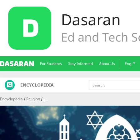
For Students
Stay Informed
About Us
Eng
ENCYCLOPEDIA
Encyclopedia
Religion
...