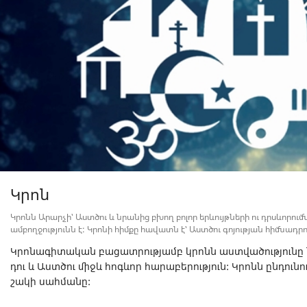
Կրոն
Կրո­նն Արար­չի՝ Աստ­ծու և նրանից բխող բո­լոր երևույթ­նե­րի ու դրսևորում­ն
ամ­բող­ջու­թյունն է: Կրո­նի հիմ­քը հա­վատն է՝ Աստ­ծու գոյության հիմ­նադ­րու
Կրո­նա­գի­տա­կան բա­ցատ­րու­թյամբ կրո­նն աստ­վա­ծու­թյու­նը
դու և Աստ­ծու մի­ջև հոգևոր հա­րա­բե­րու­թյուն: Կրոնն ըն­դու­նու
շա­կի սահ­մա­նը: