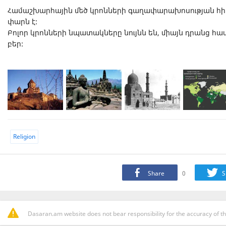
Հա­մաշ­խար­հա­յին մեծ կրոն­նե­րի գա­ղա­փա­րա­խո­սու­թյան հի
փարն է:
Բո­լոր կրոն­նե­րի նպա­տակ­նե­րը նույնն են, մի­այն դրանց հա
բեր:
Religion
Share
0
S
Dasaran.am website does not bear responsibility for the accuracy of th