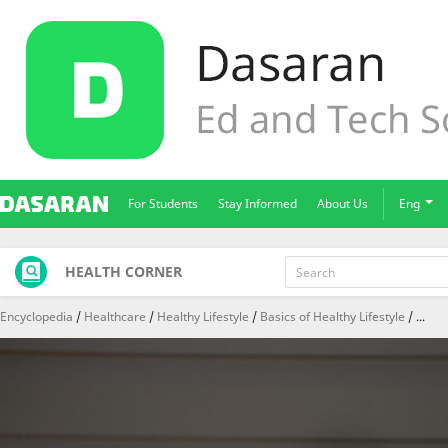
For Students
Stay Informed
About Us
Eng
HEALTH CORNER
Encyclopedia
Healthcare
Healthy Lifestyle
Basics of Healthy Lifestyle
...