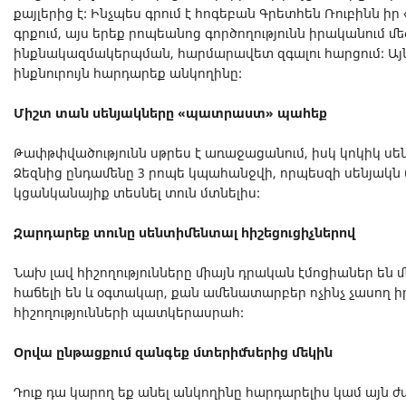
քայլերից է: Ինչպես գրում է հոգեբան Գրետհեն Ռուբինն ի
գրքում, այս երեք րոպեանոց գործողությունն իրականում մե
ինքնակազմակերպման, հարմարավետ զգալու հարցում: Ա
ինքնուրույն հարդարեք անկողինը:
Միշտ տան սենյակները «պատրաստ» պահեք
Թափթփվածությունն սթրես է առաջացանում, իսկ կոկիկ սե
Ձեզնից ընդամենը 3 րոպե կպահանջվի, որպեսզի սենյակն ա
կցանկանայիք տեսնել տուն մտնելիս:
Զարդարեք տունը սենտիմենտալ հիշեցուցիչներով
Նախ լավ հիշողությունները միայն դրական էմոցիաներ են մ
հաճելի են և օգտակար, քան ամենատարբեր ոչինչ չասող իր
հիշողությունների պատկերասրահ:
Օրվա ընթացքում զանգեք մտերիմներից մեկին
Դուք դա կարող եք անել անկողինը հարդարելիս կամ այն 