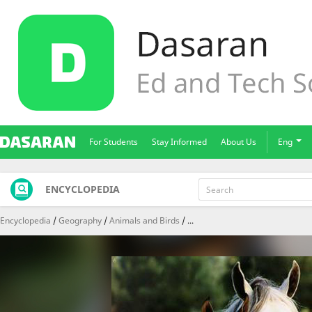
For Students
Stay Informed
About Us
Eng
ENCYCLOPEDIA
Encyclopedia
Geography
Animals and Birds
...