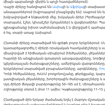
միայն պարանոցի վերին և պոչի հատվածներում):
Վայրի ձիերը հանդիպում են
Ասիա
յի և
Աֆրիկա
յի տափաստ
անապատներում (Եվրոպայում բնաջնջվել են): Ապրում են ե
խմբավորված 4 ենթասեռի մեջ. իսկական ձիեր (Պրժևալսկ
տարպան), էշեր, կիսաէշեր (կուլաններ) և վագերաձիեր: 
գլխաքանակը խիստ սահմանափակ է և վերցված է պահպանու
6 հզ. տարի առաջ Ասիայում:
Ընտանի ձիերը տարածված են գրեթե բոլոր երկրներում: 
կատարելագործել է ձիերի որակական հատկանիշները և ստե
միավորված 3 հիմնական տիպերում (հեծկաններ, լծկաններ
հայտնի են անգլիական զտարյուն արագավազները, նորֆոլկյա
կլեյդեսդալյան ծանրաքարշները, ամերիկյան վարգուններ
երկրներում տարածված բրաբանսոնները, արդենները,
Ռո
Դոնի հեծկանները, ԽՍՀՄ բուդյոնովյանը, թերեքյանը, կաբ
լատվիական լծկանները, խորհրդային ծանրաքարշները և ա
Այդ ձիերի մնդավի բարձրությունը 50–185 սմ է: Սեռահասուն
Հղիությունը տևում է մոտ 11 ամիս: Կաթնատվությունը 11–15 
Ընտելացած ձին երկար ժամանակ եղել է մարդու մշտակա
փոխադրական աշխատանքներում և կարևոր դեր է խաղացել 