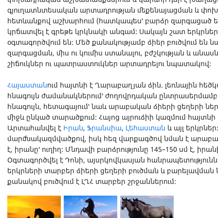
գյուղատնտեսական արտադրության մեքենայացման և փո
հետևանքով աշխարհում (հատկապես՝ բարձր զարգացած ե
կրճատվել է գրեթե կրկնակի անգամ: Սակայն շատ երկրներ
օգտագործվում են: Մեծ քանակությամբ ձիեր բուծվում են 
զարգացման, միս ու կումիս ստանալու, բժշկության և անաս
շիճուկներ ու պատրաստուկներ արտադրելու նպատակով:
Հայաստան
ում հայտնի է Ղարաբաղյան ձին. լեռնային հեծկա
հնագույն ժամանակներում՝ ժողովրդական ընտրասերմամբ
հնագույն, հետագայում՝ նաև արաբական ձիերի ցեղերի նե
միջև ընկած տարածքում: Հայոց այրուձիի կազմում հայտնի 
Արտահանվել է
Իրան
,
Ֆրանսիա
,
Լեհաստան
և այլ երկրներ
մարմնակազմվածքով, իսկ հեզ վարքագծով նման է արաբակ
է, իրանը՝ ուղիղ: Մնդավի բարձրությունը 145–150 սմ է, իրանի
Օգտագործվել է Դոնի, այսրկովկասյան հանրապետությունն
երկրների տարբեր ձիերի ցեղերի բուծման և բարելավմ
քանակով բուծվում է ԼՂՀ տարբեր շրջաններում: