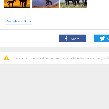
Animals and Birds
Share
0
S
Dasaran.am website does not bear responsibility for the accuracy of th