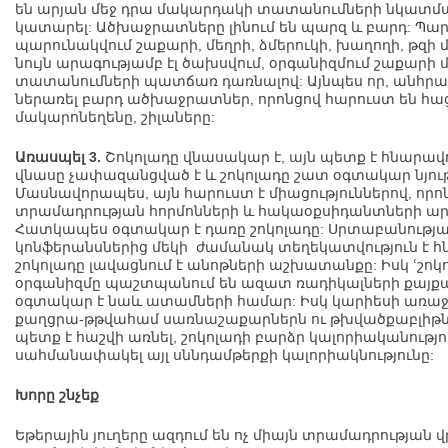
են արյան մեջ դրա մակարդակի տատանումների նկատմամ
կատարել: Ածխաջրատները լինում են պարզ և բարդ: Պ
պարունակվում շաքարի, մեղրի, ձմերուկի, խաղողի, թզի մ
նույն արագությամբ էլ ծախսվում, օրգանիզմում շաքար
տատանումների պատճառ դառնալով: Այնպես որ, անհրա
ներառել բարդ ածխաջրատներ, որոնցով հարուստ են հաց
մակարոնեղենը, շիլաները:
Առասպել 3.
Շոկոլադը վնասակար է, այն պետք է հնարավո
վնասը չափազանցված է և շոկոլադը շատ օգտակար նյութ
Մասնավորապես, այն հարուստ է միացություններով, ո
տրամադրության հորմոնների և հակաօքսիդանտների ա
Հատկապես օգտակար է դառը շոկոլադը: Սրտաբանության
կոնֆերանսներից մեկի ժամանակ տեղեկատվություն է հնչ
շոկոլադը լավացնում է անոթների աշխատանքը: Իսկ ՙշո
օրգանիզմը պաշտպանում են ազատ ռադիկալների քայքայի
օգտակար է նաև ատամների համար: Իսկ կարիեսի առաջ
քաղցրա-թթվահամ սառնաշաքարներն ու թխվածքաբլիթնե
պետք է հաշվի առնել, շոկոլադի բարձր կալորիականությու
սահմանափակել այլ սննդամթերքի կալորիակնությունը:
Խորը շնչեք
Եթերային յուղերը ազդում են ոչ միայն տրամադրության վ