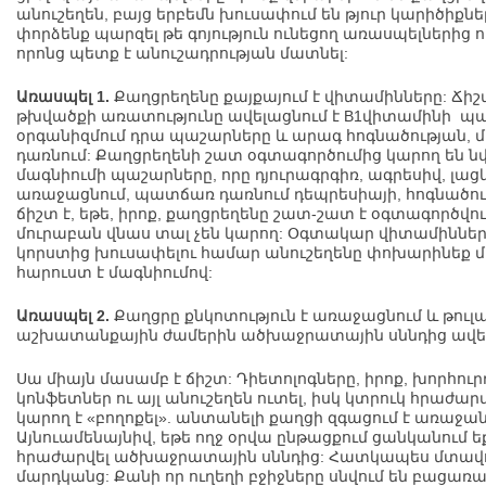
անուշեղեն, բայց երբեմն խուսափում են թյուր կարիծիքն
փորձենք պարզել թե գոյություն ունեցող առասպելներից ո
որոնց պետք է անուշադրության մատնել:
Առասպել 1.
Քաղցրեղենը քայքայում է վիտամինները: Ճիշտ
թխվածքի առատությունը ավելացնում է В1վիտամինի պա
օրգանիզմում դրա պաշարները և արագ հոգնածության, մ
դառնում: Քաղցրեղենի շատ օգտագործումից կարող են ն
մագնիումի պաշարները, որը դյուրագրգիռ, ագրեսիվ, լաց
առաջացնում, պատճառ դառնում դեպրեսիայի, հոգնածու
ճիշտ է, եթե, իրոք, քաղցրեղենը շատ-շատ է օգտագործվում
մուրաբան վնաս տալ չեն կարող: Օգտակար վիտամիններ
կորստից խուսափելու համար անուշեղենը փոխարինեք մ
հարուստ է մագնիումով:
Առասպել 2.
Քաղցրը քնկոտություն է առաջացնում և թուլա
աշխատանքային ժամերին ածխաջրատային սննդից ավելի
Սա միայն մասամբ է ճիշտ: Դիետոլոգները, իրոք, խորհու
կոնֆետներ ու այլ անուշեղեն ուտել, իսկ կտրուկ հրաժարվ
կարող է «բողոքել». անտանելի քաղցի զգացում է առաջան
Այնուամենայնիվ, եթե ողջ օրվա ընթացքում ցանկանում եք 
հրաժարվել ածխաջրատային սննդից: Հատկապես մտա
մարդկանց: Քանի որ ուղեղի բջիջները սնվում են բացառա