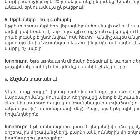
կաթիլ նարնջի յուղ և 20 րոպե լոգանք ընդունեք: Նման լոգ
անգամ, երկու ամսվա ընթացքում:
5. Սթրեսները հաղթահարել
Սթրեսի հետևանքները վերացնելուն հիանալի օգնում է սա
ավելի լավ է օգնում, երբ լոգանքի տաք ջրին ավելացվում է 
րոպե լոգանք է ընդունվում: Իսկ հետո` անմիջապես անկող
արոմալամպի մեջ սանդալի եթերային յուղն ավելացնում են
կաթիլ, ոչ ավելի:
Խորհուրդ.
Եթե սթրեսային վիճակը ձգձգվում է, կարելի է 
թաշկինակ պահել և հուզմունքի պահին շնչել բույրը:
6. Ճնշման տատանում
Կեչու տաք բույրը` իլանգ-իլանգի սառնաբույրի հետ զուգ
կարգավորմանը: Բուրավետ դեղորայքը պետք է մշտապես,
շնչել կես տարուց ոչ պակաս ժամանակահատվածում (յուրա
ական կաթիլ` արոմալամպի մեջ): Բայց, այս եթերային յ
հիվանդներին:
Խորհուրդ.
եթե անհանգստացնում է դեպրեսիվ վիճակը, 
գիշերային մղձավանջները, բարձի անկյուններին մի երկու
խառնուրդից կաթեցրեք: