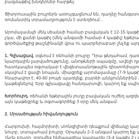
բազմաթիվ խնդիրներ հարթել:
Ցիտրուսային բույրերն առույգացնում են, դաղձը հանգստա
ռոմանտիկ տրամադրություն է ստեղծում...
Արոմալամպի մեկ սեանսի համար բավական է 12-15 կաթիլ 
չկա, մի քանի կաթիլ (մեկ անգամի համար 4 կաթիլ) եթեր
գործվածքից թաշկինակի վրա ու պարբերաբար շնչեք այդ 
1. Գլխացավ.
օգնում է ռեհանի բույրը: Դրա թնդահամ, դա
նյարդային լարվածությունը, անոթների սպազմը, ավելի դյո
հատկապես օգտակար է վեգետաանոթային դիստոնիայով
սկսվում է ցավի նոպան, միացրեք արոմալամպը (7-9 կաթիլ 
հնարավոր է, 40-60 րոպե պառկեք, բարձի անկյուններին2-3
կաթեցնելով: Երբ գլխացավը հանդարտվի, կարող եք սպի
Խորհուրդ.
ռեհանի եթերային յուղը բավական ուժեղ ազդեց
այն կաթեցրեք և օգտագործեք 3 օրը մեկ անգամ:
2. Մրսածության հիվանդություն
Հարբուխի, հայմորիտի, տոնզիլիտի դեպքում վիճակը կա
նուրբ, տտպահամ բույրը: Օրական 2-3 անգամ կարող եք վ
շնչել բույրը, օրումեջ ինհալացիա կատարել (3-4 կաթիլ 2 լ