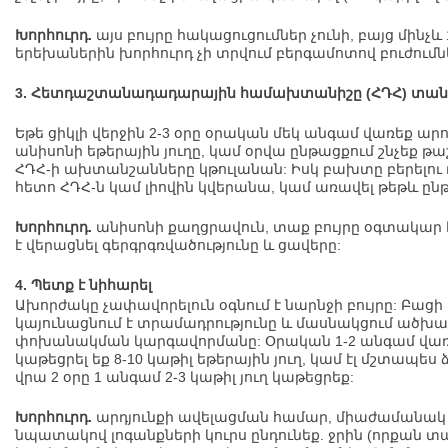
Խորհուրդ.
այս բույրը հակացուցումներ չունի, բայց մինչ
երեխաներին խորհուրդ չի տրվում բերգամոտով բուժումն
3. Հետդաշտանադադարային համախտանիշը (ՀԴՀ) տանջ
Եթե ցիկլի վերջին 2-3 օրը օրական մեկ անգամ վառեք արո
անիսոնի եթերային յուղը, կամ օրվա ընթացքում շնչեք թ
ՀԴՀ-ի ախտանշանները կթուլանան: Իսկ բախտը բերելու դ
հետո ՀԴՀ-ն կամ լիովին կվերանա, կամ առավել թեթև ըն
Խորհուրդ.
անիսոնի քաղցրավուն, տաք բույրը օգտակար է
է վերացնել գերգրգռվածությունը և ցավերը:
4. Պետք է նիհարել
Ախորժակը չափավորելուն օգնում է նարնջի բույրը: Բացի
կայունացնում է տրամադրությունը և մասնակցում ած
փոխանակման կարգավորմանը: Օրական 1-2 անգամ վառե
կաթեցրել եք 8-10 կաթիլ եթերային յուղ, կամ էլ մշտապե
վրա 2 օրը 1 անգամ 2-3 կաթիլ յուղ կաթեցրեք:
Խորհուրդ.
արդյունքի ավելացման համար, միաժամանակ ց
նպատակով լոգանքների կուրս ընդունեք. ջրին (որքան տա