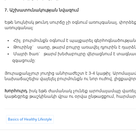
7. Աշխատունակության նվազում
Եթե նույնիսկ թունդ սուրճը չի օգնում առույգանալ, փորձ
առույգանալ:
Հիլ. բուրմունքն օգնում է պայքարել գերհոգնածությ
Թուրինջ` սառը, թարմ բույրը առավել դյուրին է դարձ
Մայրի ծառ` թարմ խեժաբույրը վերացնում է տագնա
զգացումը:
Յուրաքանչյուր յուղից անհրաժեշտ է 3-4 կաթիլ: Արոմալ
նախաճաշելիս վայելել բուրմունքն ու նոր ուժով, լիցքավ
Խորհուրդ.
իսկ եթե ժամանակ չունեք արոմալամպը վառե
կաթեցրեք թաշկինակի վրա ու օրվա ընթացքում, հարմար 
Basics of Healthy Lifestyle