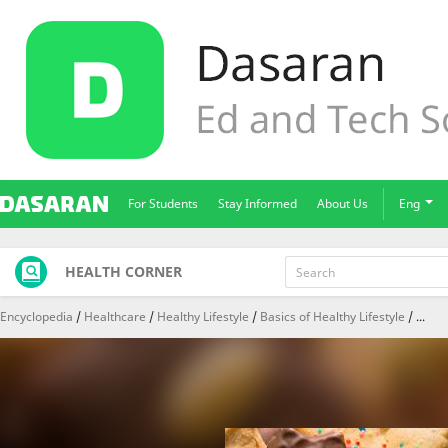
For Students
Stay Informed
About Us
Eng
HEALTH CORNER
Encyclopedia
Healthcare
Healthy Lifestyle
Basics of Healthy Lifestyle
...