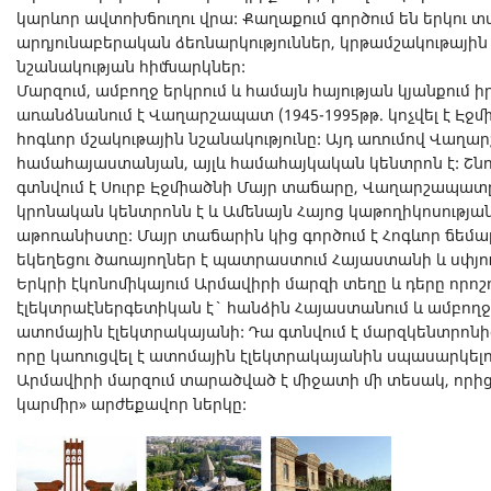
կարևոր ավտոխճուղու վրա: Քաղաքում գործում են երկու տ
արդյունաբերական ձեռնարկություններ, կրթամշակութայի
նշանակության հիմնարկներ:
Մարզում, ամբողջ երկրում և համայն հայության կյանքում 
առանձնանում է Վաղարշապատ (1945-1995թթ. կոչվել է Էջ
հոգևոր մշակութային նշանակությունը: Այդ առումով Վաղա
համահայաստանյան, այլև համահայկական կենտրոն է: Շնոր
գտնվում է Սուրբ Էջմիածնի Մայր տաճարը, Վաղարշապատը
կրոնական կենտրոնն է և Ամենայն Հայոց կաթողիկոսության
աթոռանիստը: Մայր տաճարին կից գործում է Հոգևոր ճեմա
եկեղեցու ծառայողներ է պատրաստում Հայաստանի և սփյո
Երկրի էկոնոմիկայում Արմավիրի մարզի տեղը և դերը որոշո
էլեկտրաէներգետիկան է` հանձին Հայաստանում և ամբող
ատոմային էլեկտրակայանի: Դա գտնվում է մարզկենտրոնից
որը կառուցվել է ատոմային էլեկտրակայանին սպասարկելո
Արմավիրի մարզում տարածված է միջատի մի տեսակ, որից 
կարմիր» արժեքավոր ներկը: