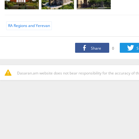
RA Regions and Yerevan
Share
0
S
Dasaran.am website does not bear responsibility for the accuracy of th