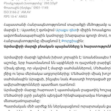
Բնակչության խտությունը` 260.3/կմ²
Փոստային ինդեքս` 0901-1149
ISO 3166-2` AM.AV
FIPS 10-4` AM03
Հայաստանի Հանրապետությունում տարածքի մեծությամբ
մարզն է : Այստեղ է գտնվում
Արաքս գետ
ի միջին հոսանքու
ավտոճանապարհային կամուրջը (Մարգարա գյուղի մոտ), 
Հանրապետությունը միացնում է
Թուրքիա
յին:
Արմավիրի մարզի բնական պայմանները և հարստություն
Արմավիրի մարզի կլիման խիստ չորային է: Առանձնապես 
աշունը, երբ հասունանում են այգիների ու դաշտերի բարիք
Միակ գետը, որ սկսվում է մարզի սահմաններում, Մեծամորն է
լճից ու նրա մերձակա աղբյուրներից: Մեծամորի միակ խո
սահմանային Արաքսի, ինչպես նաև Քասաղի հորդացած ջրեր
ավերածությունների պատճառ դառնում:
Արմավիրի մարզը հարուստ է պատմական բացառիկ հուշար
Մեծամորի բլրի լանջին պեղված հինգհազարամյա հնությա
մետաղաձուլարանը:
Պատմական մեծ արժեք են ներկայացնում ուրարտական ք