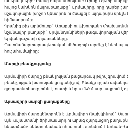
ավերակները: Դրանց հարևանությամբ Արաքս գետի նախկին
հայոց նախկին մայրաքաղաքը` Արմավիրը, որը դարեր շար
մշակութային խոշոր կենտրոն ու մնացել է այդպիսին մին
հիմնադրումը:
Դրանից քիչ արևմուտք` Արաքսի ու Ախուրյանի միախառնմա
նշանավոր քաղաքի` Երվանդունիների թագավորության վե
Երվանդաշատի փլատակները:
Պատմաճարտարապետական մեծագույն արժեք է ներկայա
հուշահամալիրը:
Մարզի բնակչությունը
Արմավիրի մարզը բնակչության բացարձակ թվով գրավում է
բնակչության խտության ցուցանիշով: Բնակչության ավանդ
գյուղատնտեսությունն է, ուստի և նրա մեծ մասը ապրում է գյ
Արմավիրի մարզի քաղաքները
Արմավիրի մարզկենտրոնն է Արմավիրը (նախկինում` Սա
Այն Հայաստանի երիտասարդ ու արագ զարգացող քաղաքն
նկատմամբ կենտրոնական դիրք ունի, գտնվում է Երևան-