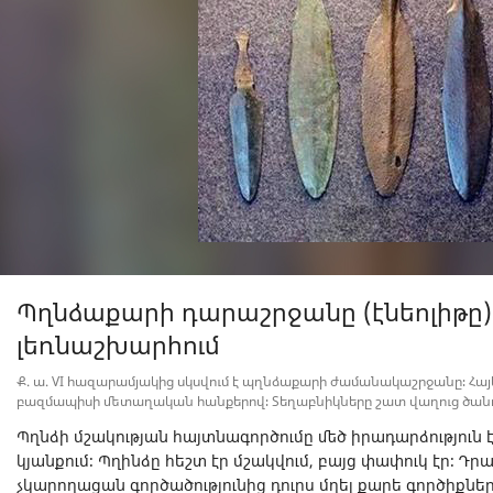
Պղնձաքարի դարաշրջանը (էնեոլիթը
լեռնաշխարհում
Ք. ա. VI հազարամյակից սկսվում է պղնձաքարի ժամանակաշրջանը։ Հա
բազմապիսի մետաղական հանքերով։ Տեղաբնիկները շատ վաղուց ծանոթ 
Պղնձի մշակության հայտնագործումը մեծ իրադարձություն
կյանքում։ Պղինձը հեշտ էր մշակվում, բայց փափուկ էր։ Դ
չկարողացան գործածությունից դուրս մղել քարե գործիքնե