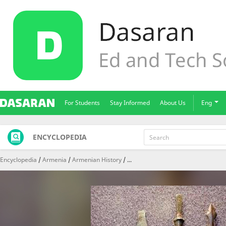
For Students
Stay Informed
About Us
Eng
ENCYCLOPEDIA
Encyclopedia
Armenia
Armenian History
...