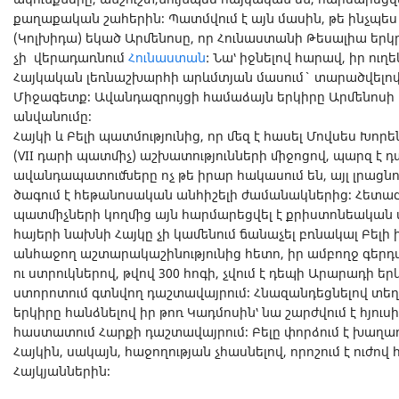
քաղաքական շահերին։ Պատմվում է այն մասին, թե ինչպե
(Կոլխիդա) եկած Արմենոսը, որ Հունաստանի Թեսալիա երկ
չի վերադառնում
Հունաստան
: Նա՝ իջնելով հարավ, իր ու
Հայկական լեռնաշխարհի արևմտյան մասում` տարածվելով 
Միջագետք։ Ավանդազրույցի համաձայն երկիրը Արմենոսի 
անվանումը։
Հայկի և Բելի պատմությունից, որ մեզ է հասել Մովսես Խոր
(VII դարի պատմիչ) աշխատությունների միջոցով, պարզ է դ
ավանդապատումները ոչ թե իրար հակասում են, այլ լրաց
ծագում է հեթանոսական անհիշելի ժամանակներից։ Հետագ
պատմիչների կողմից այն հարմարեցվել է քրիստոնեական ա
հայերի նախնի Հայկը չի կամենում ճանաչել բռնակալ Բելի ի
անհաջող աշտարակաշինությունից հետո, իր ամբողջ գեր
ու ստրուկներով, թվով 300 հոգի, չվում է դեպի Արարադի ե
ստորոտում գտնվող դաշտավայրում։ Հնազանդեցնելով տե
երկիրը հանձնելով իր թոռ Կադմոսին՝ նա շարժվում է հյուս
հաստատում Հարքի դաշտավայրում։ Բելը փորձում է խաղաղ
Հայկին, սակայն, հաջողության չհասնելով, որոշում է ուժո
Հայկյաններին։