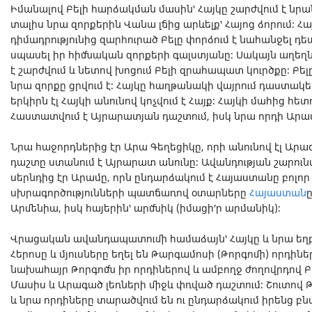
Իմանալով Բելի հարձակման մասին՝ Հայկը շարժվում է 
տալիս նրա զորքերին Վանա լճից արևելք՝ Հայոց ձորում։ Հ
դիմադրությունից զարհուրած Բելը փորձում է նահանջել դեպ
սպասել իր հիմնական զորքերի գալստյանը։ Սակայն աղեղն
է շարժվում և նետով խոցում Բելի զրահապատ կուրծքը։ Բելը
նրա զորքը ցրվում է։ Հայկը հաղթանակի վայրում դաստակեր
երկիրն էլ Հայկի անունով կոչվում է Հայք։ Հայկի մահից հե
Հաստատվում է Այրարատյան դաշտում, իսկ նրա որդի Արա
Նրա հաջորդներից էր Արա Գեղեցիկը, որի անունով էլ Արա
դաշտը ստանում է Այրարատ անունը։ Ավանդության շարունակ
սերնդից էր Արամը, որն ընդարձակում է Հայաստանը բոլոր ո
սխրագործությունների պատճառով օտարները
Հայաստան
Արմենիա, իսկ հայերին՝ արմնիկ (իմացի՛ր արմանիկ)։
Վրացական ավանդապատումի համաձայն՝ Հայկը և նրա եղբա
Հերոսը և մյուսները եղել են Թարգամոսի (Թորգոմի) որդին
նախահայր Թորգոմն իր որդիներով և ամբողջ ժողովրդով Բ
Մասիս և Արագած լեռների միջև փռված դաշտում։ Շուտով Թ
և նրա որդիները տարածվում են ու ընդարձակում իրենց բն