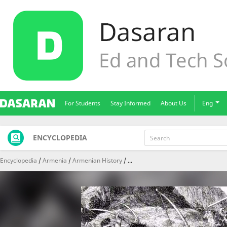
For Students
Stay Informed
About Us
Eng
ENCYCLOPEDIA
Encyclopedia
Armenia
Armenian History
...