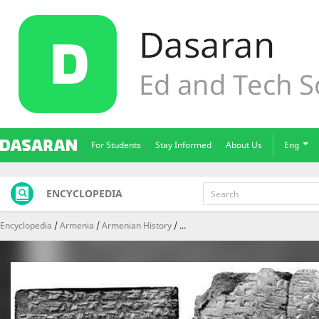
For Students
Stay Informed
About Us
Eng
ENCYCLOPEDIA
Encyclopedia
Armenia
Armenian History
...