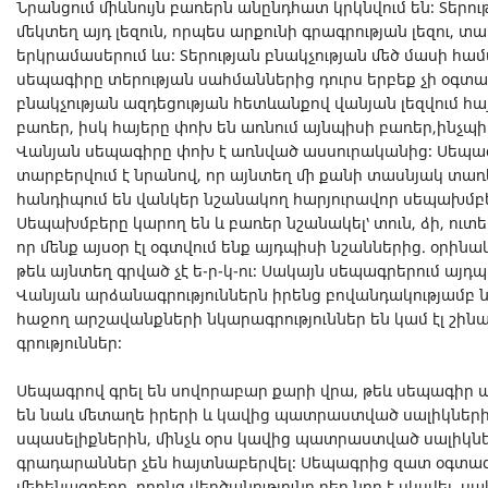
Նրանցում միևնույն բառերն անընդհատ կրկնվում են։ Տեր
մեկտեղ այդ լեզուն, որպես արքունի գրագրության լեզու, 
երկրամասերում ևս։ Տերության բնակչության մեծ մասի հա
սեպագիրը տերության սահմաններից դուրս երբեք չի օգտա
բնակչության ազդեցության հետևանքով վանյան լեզվում հայտ
բառեր, իսկ հայերը փոխ են առնում այնպիսի բառեր,ինչպիսիք
Վանյան սեպագիրը փոխ է առնված ասսուրականից։ Սեպագ
տարբերվում է նրանով, որ այնտեղ մի քանի տասնյակ տառեր
հանդիպում են վանկեր նշանակող հարյուրավոր սեպախմբեր՝ բա
Սեպախմբերը կարող են և բառեր նշանակել՝ տուն, ձի, ուտել,
որ մենք այսօր էլ օգտվում ենք այդպիսի նշաններից. օրինակ՝
թեև այնտեղ գրված չէ ե-ր-կ-ու։ Սակայն սեպագրերում այդ
Վանյան արձանագրություններն իրենց բովանդակությամբ 
հաջող արշավանքների նկարագրություններ են կամ էլ շին
գրություններ։
Սեպագրով գրել են սովորաբար քարի վրա, թեև սեպագիր 
են նաև մետաղե իրերի և կավից պատրաստված սալիկների
սպասելիքներին, մինչև օրս կավից պատրաստված սալիկներ
գրադարաններ չեն հայտնաբերվել։ Սեպագրից զատ օգտա
մեհենագրերը, որոնց վերծանությունը դեռ նոր է սկսվել, ս