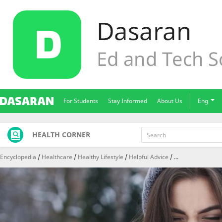
For Students
Stay Informed
About Us
Eng
HEALTH CORNER
Encyclopedia
Healthcare
Healthy Lifestyle
Helpful Advice
...