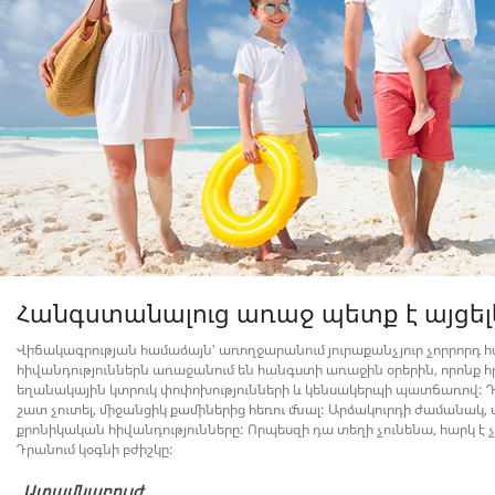
Հանգստանալուց առաջ պետք է այցելե
Վիճակագրության համաձայն՝ առողջարանում յուրաքանչյուր չորրորդ 
հիվանդություններն առաջանում են հանգստի առաջին օրերին, որոնք հր
եղանակային կտրուկ փոփոխությունների և կենսակերպի պատճառով: Դր
շատ չուտել, միջանցիկ քամիներից հեռու մնալ: Արձակուրդի ժամանակ, սա
քրոնիկական հիվանդությունները: Որպեսզի դա տեղի չունենա, հարկ է 
Դրանում կօգնի բժիշկը:
Ատամնաբույժ