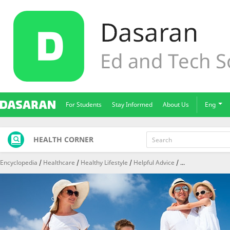
For Students
Stay Informed
About Us
Eng
HEALTH CORNER
Encyclopedia
Healthcare
Healthy Lifestyle
Helpful Advice
...