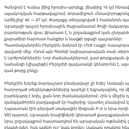
Գտնվում է Վանա լճից հյուսիս-արևելք, լճափից 16 կմ հեռա
աջակողմյան հարթավայրում, ձորամիջում։ Հեռավորությունը
Արճեշից՝ 46 — 47 կմ։ Քաղաքը տեղագրված է համանուն դաշ
Աբաղայի դաշտ) հյուսիսային ծայրամասում ծովի մակարդա
բարձրության վրա։ Ջրառատ է, և շրջակայքում կան ընդար
քարածխի հարուստ հանքեր և նավթի զգալի պաշարներ։
Պատմականորեն Բերկրին մտնում էր Մեծ Հայքի Վասպու
գավառի մեջ։ Հնում այն Գնունի նախարարական տան տիրույթ
է Արծրունիներին։ Նոր ժամանակներում, ըստ թուրքական
նահանգի (վիլայեթի) Բերկրիի գավառակի կենտրոնն է. այ
կամ թուրք բեկը։
Բերկրին երբեք մարդաշատ բնակավայր չի եղել։ Սակայն 
հաղորդած տեղեկություններից կարելի է եզրակացնել, որ մի
բարեկարգ է եղել, քան նոր ժամանակներում։ Հին և միջին դ
զանգվածորեն բաղկացած էր հայերից։ Այստեղ բնակվում էի
Հայաստան էին բերված տակավին Տիգրան Բ–ի և նրա որդի Արտ
VIII դարում, Աբասյան խալիֆների կիրառած քաղաքականու
նրա շրջակայքում հաստատվում են արաբական ութմանիկ
բնակիչներ, իսկ ավելի ուշ՝ նաև քրդեր։ Սակայն դրանից հե