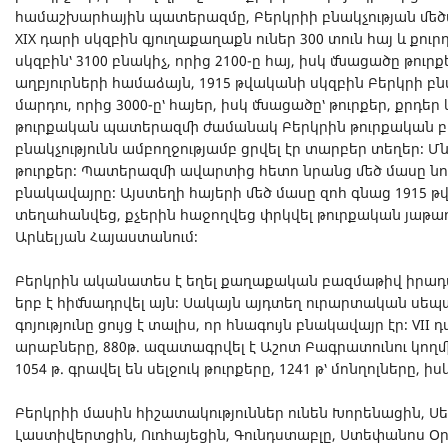
համաշխարհային պատերազմը, Բերկրիի բնակչության մեծագ
XIX դարի սկզբին գյուղաքաղաքն ուներ 300 տուն հայ և քուրդ
սկզբին՝ 3100 բնակիչ, որից 2100-ը հայ, իսկ մնացածը թուրք
աղբյուրների համաձայն, 1915 թվականի սկզբին Բերկրի բնա
մարդու, որից 3000-ը՝ հայեր, իսկ մնացածը՝ թուրքեր, քրդեր
թուրքական պատերազմի ժամանակ Բերկրին թուրքական 
բնակչությունն ամբողջությամբ ցրվել էր տարբեր տեղեր։ Մն
թուրքեր։ Պատերազմի ավարտից հետո նրանց մեծ մասը նոր
բնակավայրը։ Այստեղի հայերի մեծ մասը զոհ գնաց 1915 թվ
տեղահանվեց, քչերին հաջողվեց փրկվել թուրքական յաթ
Արևելյան Հայաստանում։
Բերկրին ականատես է եղել քաղաքական բազմաթիվ իրադարձ
երբ է հիմնադրվել այն։ Սակայն այդտեղ ուրարտական սեպ
գոյությունը ցույց է տալիս, որ հնագույն բնակավայր էր։ VII
արաբները, 880թ. ազատագրվել է Աշոտ Բագրատունու կողմից,
1054 թ. գրավել են սելջուկ թուրքերը, 1241 թ՝ մոնղոլները, իս
Բերկրիի մասին հիշատակություններ ունեն Խորենացին, Սե
Լաստիվերտցին, Ուռհայեցին, Գունդստաբլը, Ստեփանոս Օրբ