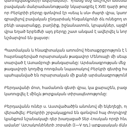
կառուցվածքների ավերակներ։ Դրանց մեջ անշուշտ ամենան
բավական մանրամասնությամբ նկարագրել է XVII դարի թուրք
որ Բերկրիի բերդը գտնվում էր «սեպ և սև» ժայռի վրա, կառ
գրավելով բավական ընդարձակ հնգանկյունի ձև ունեցող տ
բեկի ապարանքը, բաղնիք, իջևանատուն, կրպակներ, այգի
վրա եղած երբեմնի այդ բերդը շատ անգամ է ավերվել և նո
նշմարվում են ցայսօր։
Պատմական և հնագիտական առումով հետաքրքրություն է 
հայտնաբերված ուրարտական թագավոր Մենուայի մի սեպա
տարված է Ատամբուլի թանգարանը։ Արձանագրության մեջ
թագավորի կողմից ոռոգման նպատակով Բերկրի գետից հա
պահպանված են ուրարտական մի քանի արձանագրությունն
Բերդավանի մոտ, համանուն գետի վրա, կա քարաշեն, բազ
կառուցվել է մինչև թուրքական տիրապետությունը։
Բերդավանն ուներ ս. Աստվածածին անունով մի եկեղեցի, ո
վերածվել։ Բերկրիի շրջակայքում են գտնվում հայ ժողովրդ
կյանքում նշանակալի դեր խաղացած Տեր Հուսկան որդի հ
ավանը՝ Արշակունիների շրջանի (I—V դդ.) արքայական ձկն