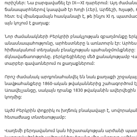
ուրիշներ։ Նա բարգավաճել էր IX—XI դարերում։ Այդ ժամ
ճանապարհներով կապված էր Խոյի (Հեր), Արճեշի, Խլաթի, Բ
հետ։ Եվ միանգամայն հասկանալի է, թե ինչու XI դ. պատ
այն կոչում է քաղաք։
Նոր ժամանակների Բերկրիի բնակչության զբաղմունքը երկրա
անասնապահությունը, արհեստները և առևտուրն էր։ Արհե
հիմնականում տեղական բնակչության պահանջմունքները։ Կ
ձկնավաճառությունը. բերկրեցիները մեծ քանակությամբ 
տարբեր գավառներում ու քաղաքներում։
Որոշ ժամանակ արդյունահանվել են նաև քաղաքի շրջակայ
նավթահանքերը 1860-ական թվականներից շահագործում է
Առավելյանցը, սակայն դրանք 1830 թվականին ավերվեցին շե
կողմից։
Այժմ Բերկրին փոքրիկ ու խղճուկ բնակավայր է, սովորակա
հետամնաց տնտեսությամբ։
Վաղեմի բերդավանում կան հիշատակության արժանի պատմ