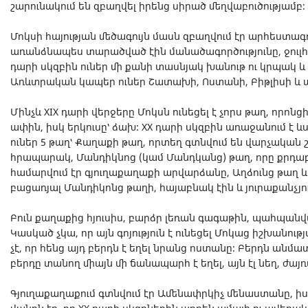
շարունակում են զբաղվել իրենց սիրած մեղվաբուծությամբ։
Մոկսի հայության մեծագույն մասն զբաղվում էր արհեստագ
առանձնապես տարածված էին մանածագործությունը, ջուլհակ
դարի սկզբին ուներ մի քանի տասնյակ խանութ ու կրպակ և
Առևտրական կապեր ուներ Շատախի, Ոստանի, Բիթլիսի և ա
Մինչև XIX դարի վերջերը Մոկսն ունեցել է չորս թաղ, որոնց
ափին, իսկ երկուսը՝ ձախ։ XX դարի սկզբին առաջանում է և
ուներ 5 թաղ՝ Քաղաքի թաղ, որտեղ գտնվում են վարչական շ
հրապարակ, Մանդիկնոց (կամ Մանդկանց) թաղ, որը քրդաբ
համարվում էր գյուղաքաղաքի արվարձանը, Աղձունց թաղ և
բացառյալ Մանդիկոնց թաղի, հայաբնակ էին և յուրաքանչյու
Բուն քաղաքից հյուսիս, բարձր լեռան գագաթին, պահպանվ
Կասկած չկա, որ այն գոյություն է ունեցել Մոկաց իշխան
չէ, որ հենց այդ բերդն է եղել նրանց ոստանը։ Բերդն անմատ
բերդը տանող միայն մի ճանապարհ է եղել, այն էլ նեղ, ժայ
Գյուղաքաղաքում գտնվում էր Ամենափրկիչ մենաստանը, ի