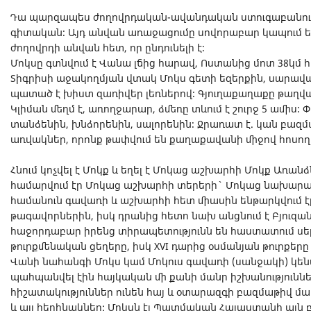
Դա պարզապես ժողովրդական-ավանդական ստուգաբանությո
գիտական։ Այդ անվան առաջացումը սովորաբար կապում են 
ժողովրդի անվան հետ, որ ընդունելի է։
Մոկսը գտնվում է Վանա լճից հարավ, Ոստանից մոտ 38կմ հ
Տիգրիսի աջակողմյան վտակ Մոկս գետի եզերքին, սարավան
պատած է խիստ զառիվեր լեռներով։ Գյուղաքաղաքը թաղված
Կլիման մեղմ է, առողջարար, ձմեռը տևում է շուրջ 5 ամիս։
տանձենին, խնձորենին, սալորենին։ Ջրառատ է. կան բազմ
առվակներ, որոնք թափվում են քաղաքավանի միջով հոսող 
Հնում կոչվել է Մոկք և եղել է Մոկաց աշխարհի Մոկք Առան
համարվում էր Մոկաց աշխարհի տերերի` Մոկաց նախարար
համանուն գավառի և աշխարհի հետ միասին ենթարկվում է
թագավորներին, իսկ դրանից հետո նախ անցնում է Բյուզա
հաջորդաբար իրենց տիրապետությունն են հաստատում սելջ
թուրքմենական ցեղերը, իսկ XVI դարից օսմանյան թուրքերը
Վանի նահանգի Մոկս կամ Մոկուս գավառի (սանջակի) կենտ
պահպանվել էին հայկական մի քանի մանր իշխանությունն
հիշատակություններ ունեն հայ և օտարազգի բազմաթիվ 
և այլ հեղինակներ: Մոկսն էլ Պատմական Հայաստանի այն բ