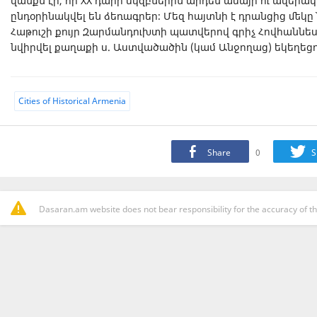
վանքն էր, որ XX դարի սկզբներին արդեն ամայի ու ավերակ 
ընդօրինակվել են ձեռագրեր։ Մեզ հայտնի է դրանցից մեկը`
Հաթուշի քույր Զարմանդուխտի պատվերով գրիչ Հովհաննես
նվիրվել քաղաքի ս. Աստվածածին (կամ Անջողաց) եկեղեցո
Cities of Historical Armenia
Share
0
S
Dasaran.am website does not bear responsibility for the accuracy of th