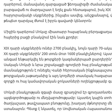
դարերում, մանավանդ զարգացած ֆեոդալիզմի ժամանակաշր
բարգավաճ ու մարդաշատ է եղել քան հետագայում, իսկ XIX
հարյուրամյակի սկզբներից, ինչպես ասվեց, անշքանալով, վ
թեպետ դարձյալ մնում է իբրև գավառի կենտրոն։
Միջին դարերում Մոկսը միատարր հայաբնակ բերդաքաղաք
հայերից բացի բնակվում էին նաև քրդեր։
XIX դարի սկզբներին ուներ 2700 բնակիչ, նույն դարի 70-ակ
XX դարի սկզբներին՝ 200 տուն մոտ 1600 բնակիչներով։ Այս
անգամ ենթարկվել են թուրքերի կազմակերպած ջարդերին՝ 1
Սակայն Մոկսի և նրա շրջակայքի գյուղերի հայ բնակչությա
մասնակցություն է ունեցել Վանի հերոսական ինքնապաշտ
թուրքական յաթաղանից և այդ կողմերի տասնյակ հազարավ
զորքի ու հայ կամավորական ջոկատների ուղեկցությամբ գ
Մոկսի բնակչության զգալի մասը զբաղվում էր գյուղատնտ
այգեգործությամբ ու մեղվաբուծությամբ։ Այստեղ կային տոհ
ծաղկաշատ, թավշապատ բնությունը, խաղաղ մթնոլորտը մե
ստանալուն։ Պետք է նկատել, որ Սովետական Հայաստանու