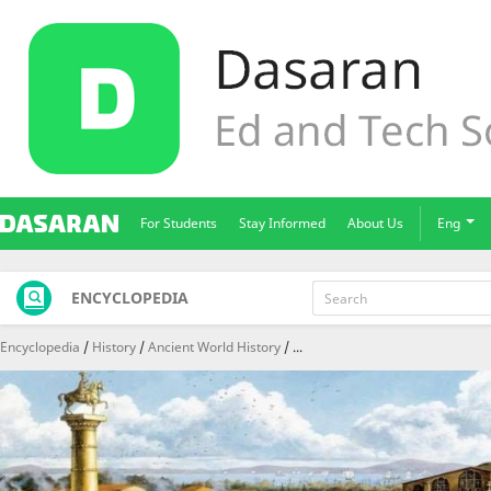
For Students
Stay Informed
About Us
Eng
ENCYCLOPEDIA
Encyclopedia
History
Ancient World History
...