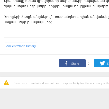
Նրա դիակը գտան զինվորների մարմինների հսկայական կո
երկարաճիտ կոշիկների փոքրիկ ոսկյա երկգլխանի արծիվն
Թուրքերի ձեռքն անցնելով` Կոստանդնուպոլիսն անվանվե
սուլթանների բնակավայրը:
Ancient World History
Share
0
S
Dasaran.am website does not bear responsibility for the accuracy of th