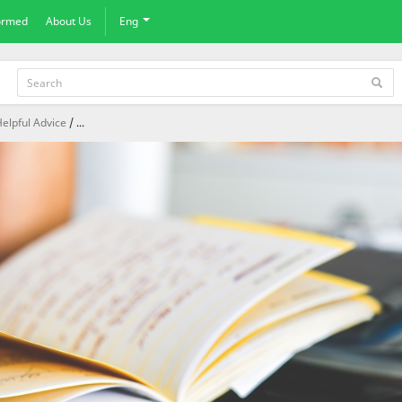
formed
About Us
Eng
elpful Advice
...