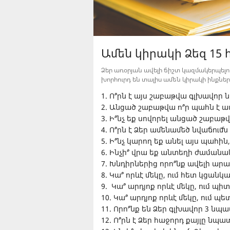
Ամեն կիրակի Ձեզ 15
Ձեր առօրյան ավելի ճիշտ կազմակերպել
խորհուրդ են տալիս ամեն կիրակի ինքներ
1.
Ո՞րն է այս շաբաթվա գլխավոր
2.
Անցած շաբաթվա ո՞ր պահն է 
3.
Ի՞նչ եք սովորել անցած շաբաթ
4.
Ո՞րն է Ձեր ամենամեծ նվաճում
5.
Ի՞նչ կարող եք անել այս պահին,
6.
Ինչի՞ վրա եք անտեղի ժամանա
7.
Խնդիրներից որո՞նք ավելի արագ
8.
Կա՞ որևէ մեկը, ում հետ կցանկա
9.
Կա՞ արդյոք որևէ մեկը, ում պիտ
10.
Կա՞ արդյոք որևէ մեկը, ում պետ
11.
Որո՞նք են Ձեր գլխավոր 3 ն
12.
Ո՞րն է Ձեր հաջորդ քայլը նպա