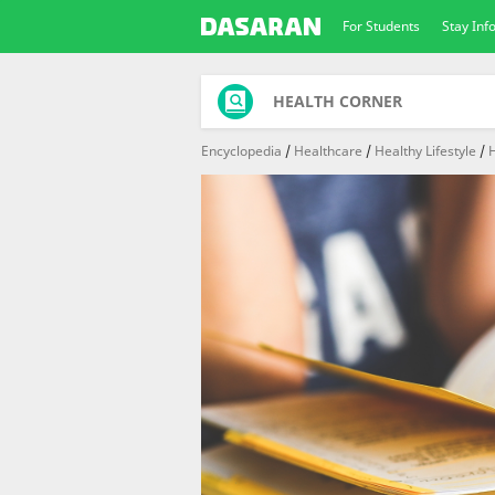
For Students
Stay In
HEALTH CORNER
Encyclopedia
Healthcare
Healthy Lifestyle
H