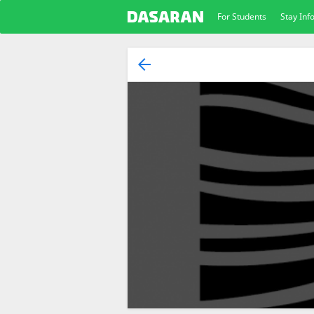
For Students
Stay In