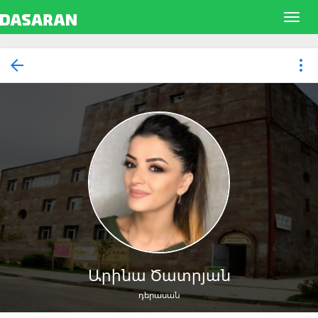
Արինա Ծատրյան
դերասան